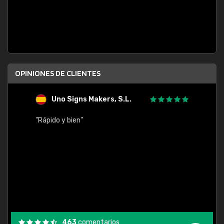
OPINIONES DE CLIENTES
Uno Signs Makers, S.L.
s
"Rápido y bien"
"Buen 
consu
463
comentarios