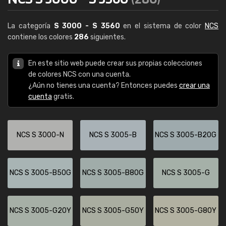
La categoría
S 3000 - S 3560
en el sistema de color
NCS
contiene los colores
286
siguientes.
En este sitio web puede crear sus propias colecciones
de colores NCS con una cuenta.
¿Aún no tienes una cuenta? Entonces puedes
crear una
cuenta
gratis.
NCS S 3000-N
NCS S 3005-B
NCS S 3005-B20G
NCS S 3005-B50G
NCS S 3005-B80G
NCS S 3005-G
NCS S 3005-G20Y
NCS S 3005-G50Y
NCS S 3005-G80Y