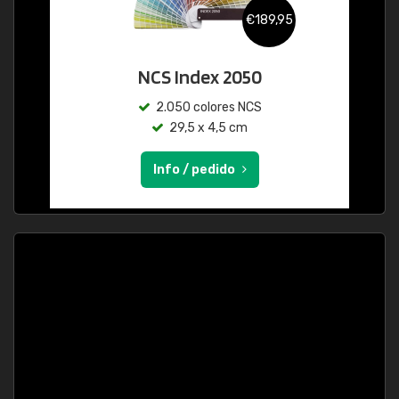
€189,95
NCS Index 2050
2.050 colores NCS
29,5 x 4,5 cm
Info / pedido