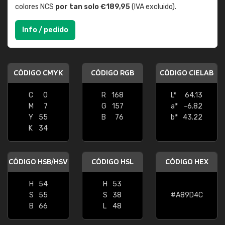
colores NCS
por tan solo €189,95
(IVA excluido).
Info / pedido
CÓDIGO CMYK
CÓDIGO RGB
CÓDIGO CIELAB
C
0
R
168
L*
64.13
M
7
G
157
a*
-6.82
Y
55
B
76
b*
43.22
K
34
CÓDIGO HSB/HSV
CÓDIGO HSL
CÓDIGO HEX
H
54
H
53
S
55
S
38
#A89D4C
B
66
L
48