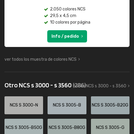
2.050 colores NCS
29,5 x 4,5 cm
10 colores por página
Info / pedido
ver todos los muestra de colores NCS
Otro NCS s 3000 - s 3560
(286)
todos NCS s 3000 - s 3560
NCS S 3000-N
NCS S 3005-B
NCS S 3005-B20G
NCS S 3005-B50G
NCS S 3005-B80G
NCS S 3005-G