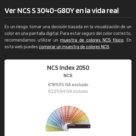
Ver NCS S 3040-G80Y en la vida real
Es un riesgo tomar una decisión basada en la visualización de un
color en una pantalla digital. Para estar seguro del color correcto,
recomendamos utilizar un
muestra de colores NCS físico
. En
esta web puedes
comprar un muestra de colores NCS
.
NCS Index 2050
NCS
€
189,95
IVA excluido
€
229,84
IVA incluido