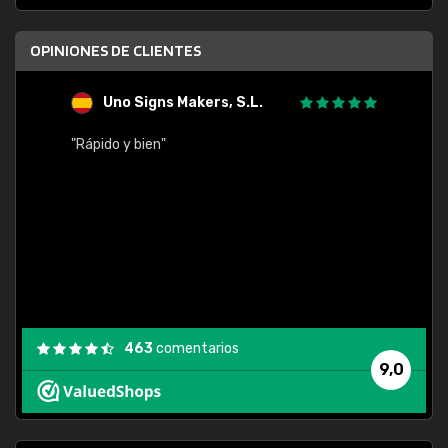
OPINIONES DE CLIENTES
Uno Signs Makers, S.L.
s
"Rápido y bien"
"Buen 
consu
463
comentarios
9,0