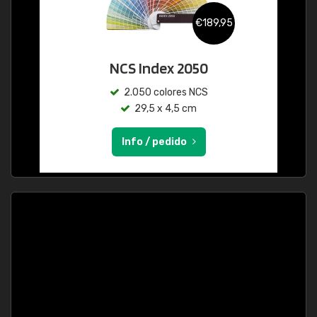
€189,95
NCS Index 2050
2.050 colores NCS
29,5 x 4,5 cm
Info / pedido