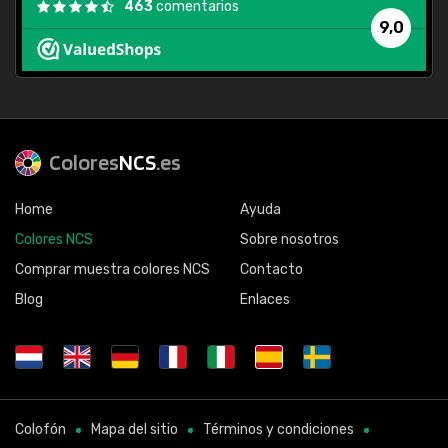
463
comentarios
9,0
Colores
NCS
.es
Home
Ayuda
Colores NCS
Sobre nosotros
Comprar muestra colores NCS
Contacto
Blog
Enlaces
Colofón
Mapa del sitio
Términos y condiciones