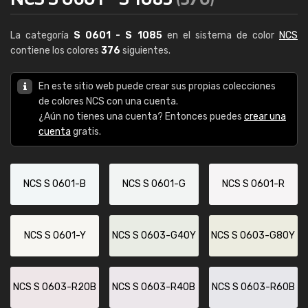
La categoría
S 0601 - S 1085
en el sistema de color
NCS
contiene los colores
376
siguientes.
En este sitio web puede crear sus propias colecciones
de colores NCS con una cuenta.
¿Aún no tienes una cuenta? Entonces puedes
crear una
cuenta
gratis.
NCS S 0601-B
NCS S 0601-G
NCS S 0601-R
NCS S 0601-Y
NCS S 0603-G40Y
NCS S 0603-G80Y
NCS S 0603-R20B
NCS S 0603-R40B
NCS S 0603-R60B