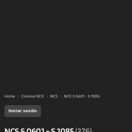
Home
Colores NCS
NCS
NCS S 0601 - S 1085
Iniciar sesión
NCS S 0601 - S 1085
(376)