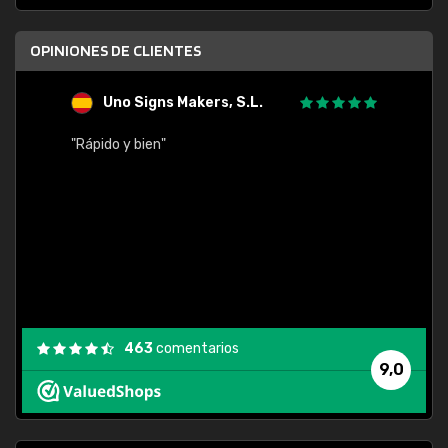
OPINIONES DE CLIENTES
Uno Signs Makers, S.L.
s
"Rápido y bien"
"Buen 
consu
463
comentarios
9,0