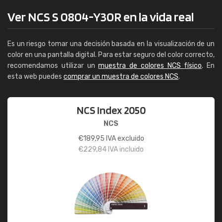
Ver NCS S 0804-Y30R en la vida real
Es un riesgo tomar una decisión basada en la visualización de un
color en una pantalla digital. Para estar seguro del color correcto,
recomendamos utilizar un
muestra de colores NCS físico
. En
esta web puedes
comprar un muestra de colores NCS
.
NCS Index 2050
NCS
€
189,95
IVA excluido
€
229,84
IVA incluido