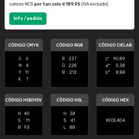
colores NCS
por tan solo €189,95
(IVA excluido).
Info / pedido
CÓDIGO CMYK
CÓDIGO RGB
CÓDIGO CIELAB
C
0
R
237
L*
90.89
M
4
G
228
a*
0.38
Y
11
B
212
b*
8.88
K
7
CÓDIGO HSB/HSV
CÓDIGO HSL
CÓDIGO HEX
H
40
H
38
S
11
S
41
#EDE4D4
B
93
L
88