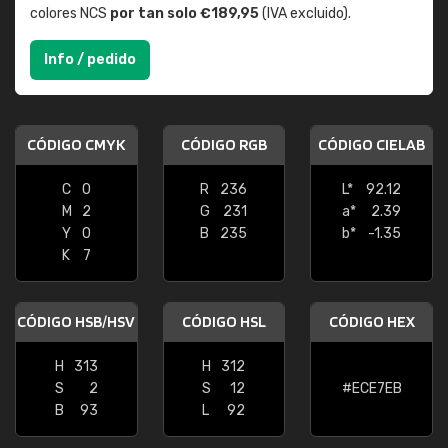
colores NCS
por tan solo €189,95
(IVA excluido).
Info / pedido
CÓDIGO CMYK
CÓDIGO RGB
CÓDIGO CIELAB
C
0
R
236
L*
92.12
M
2
G
231
a*
2.39
Y
0
B
235
b*
-1.35
K
7
CÓDIGO HSB/HSV
CÓDIGO HSL
CÓDIGO HEX
H
313
H
312
S
2
S
12
#ECE7EB
B
93
L
92