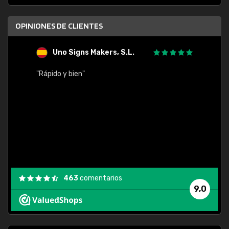
OPINIONES DE CLIENTES
Uno Signs Makers, S.L.
s
"Rápido y bien"
"Buen 
consu
463
comentarios
9,0