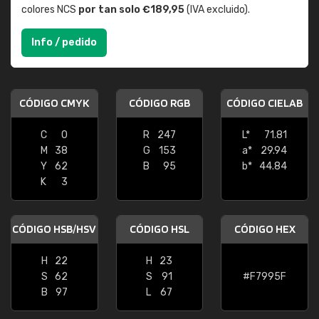
colores NCS
por tan solo €189,95
(IVA excluido).
Info / pedido
CÓDIGO CMYK
CÓDIGO RGB
CÓDIGO CIELAB
C
0
R
247
L*
71.81
M
38
G
153
a*
29.94
Y
62
B
95
b*
44.84
K
3
CÓDIGO HSB/HSV
CÓDIGO HSL
CÓDIGO HEX
H
22
H
23
S
62
S
91
#F7995F
B
97
L
67