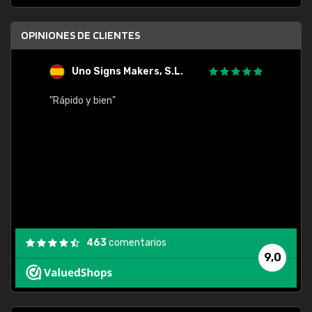
OPINIONES DE CLIENTES
Uno Signs Makers, S.L.
s
"Rápido y bien"
"Buen 
consu
463
comentarios
9,0