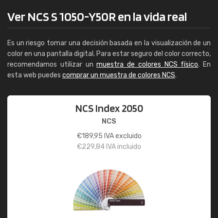
Ver NCS S 1050-Y50R en la vida real
Es un riesgo tomar una decisión basada en la visualización de un
color en una pantalla digital. Para estar seguro del color correcto,
recomendamos utilizar un
muestra de colores NCS físico
. En
esta web puedes
comprar un muestra de colores NCS
.
NCS Index 2050
NCS
€
189,95
IVA excluido
€
229,84
IVA incluido