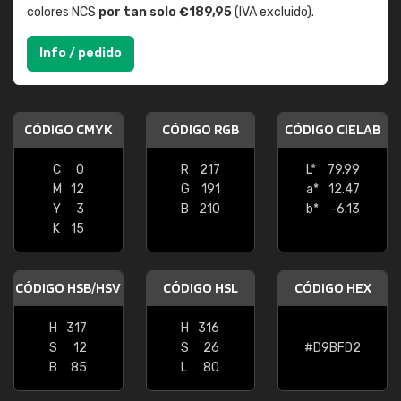
colores NCS
por tan solo €189,95
(IVA excluido).
Info / pedido
CÓDIGO CMYK
CÓDIGO RGB
CÓDIGO CIELAB
C
0
R
217
L*
79.99
M
12
G
191
a*
12.47
Y
3
B
210
b*
-6.13
K
15
CÓDIGO HSB/HSV
CÓDIGO HSL
CÓDIGO HEX
H
317
H
316
S
12
S
26
#D9BFD2
B
85
L
80