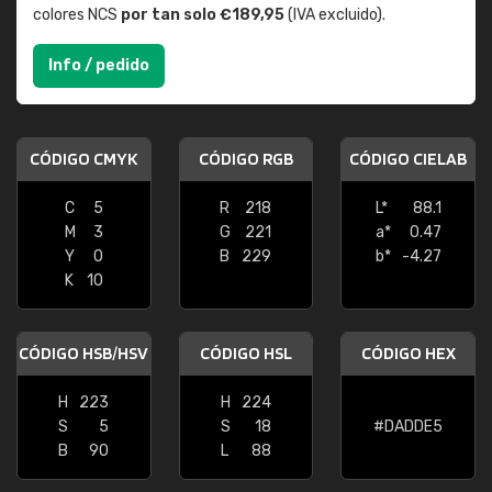
colores NCS
por tan solo €189,95
(IVA excluido).
Info / pedido
CÓDIGO CMYK
CÓDIGO RGB
CÓDIGO CIELAB
C
5
R
218
L*
88.1
M
3
G
221
a*
0.47
Y
0
B
229
b*
-4.27
K
10
CÓDIGO HSB/HSV
CÓDIGO HSL
CÓDIGO HEX
H
223
H
224
S
5
S
18
#DADDE5
B
90
L
88