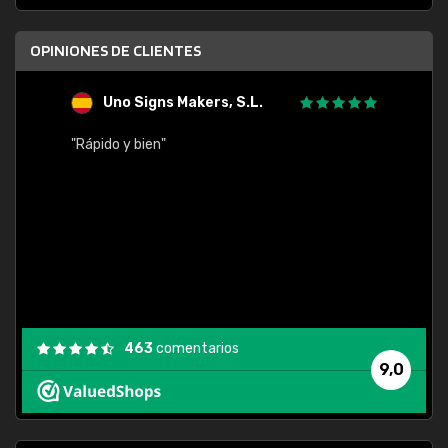
OPINIONES DE CLIENTES
Uno Signs Makers, S.L.
s
"Rápido y bien"
"Buen 
consu
463
comentarios
9,0