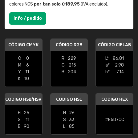
colores NCS
por tan solo €189,95
(IVA excluido).
Info / pedido
CÓDIGO CMYK
CÓDIGO RGB
CÓDIGO CIELAB
C
0
R
229
L*
86.81
M
6
G
215
a*
2.98
Y
11
B
204
b*
7.14
K
10
CÓDIGO HSB/HSV
CÓDIGO HSL
CÓDIGO HEX
H
25
H
26
S
11
S
33
#E5D7CC
B
90
L
85