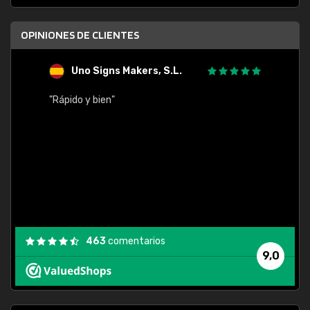
OPINIONES DE CLIENTES
Uno Signs Makers, S.L.
s
"Rápido y bien"
"Buen 
consu
463
comentarios
9,0