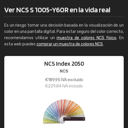
Ver NCS S 1005-Y60R en la vida real
Es un riesgo tomar una decisión basada en la visualización de un
color en una pantalla digital. Para estar seguro del color correcto,
recomendamos utilizar un
muestra de colores NCS físico
. En
esta web puedes
comprar un muestra de colores NCS
.
NCS Index 2050
NCS
€
189,95
IVA excluido
€
229,84
IVA incluido