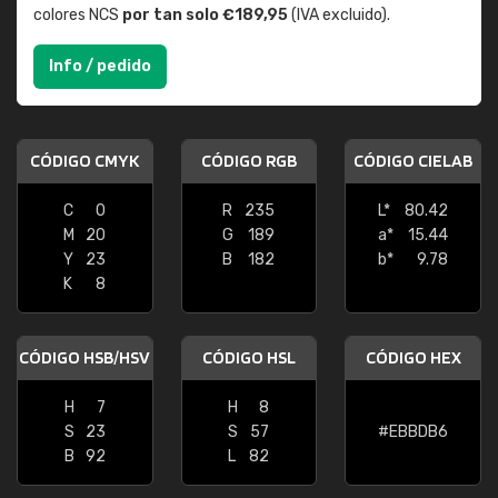
colores NCS
por tan solo €189,95
(IVA excluido).
Info / pedido
CÓDIGO CMYK
CÓDIGO RGB
CÓDIGO CIELAB
C
0
R
235
L*
80.42
M
20
G
189
a*
15.44
Y
23
B
182
b*
9.78
K
8
CÓDIGO HSB/HSV
CÓDIGO HSL
CÓDIGO HEX
H
7
H
8
S
23
S
57
#EBBDB6
B
92
L
82