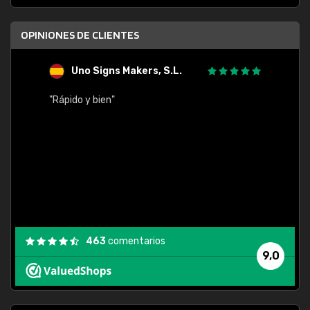
OPINIONES DE CLIENTES
Uno Signs Makers, S.L.
s
"Rápido y bien"
"Buen 
consu
463
comentarios
9,0