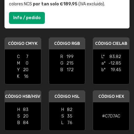
colores NCS
por tan solo €189,95
(IVA excluido).
Info / pedido
CÓDIGO CMYK
CÓDIGO RGB
CÓDIGO CIELAB
C
7
R
199
L*
83.82
M
0
G
215
a*
-12.85
Y
20
B
172
b*
19.45
K
16
CÓDIGO HSB/HSV
CÓDIGO HSL
CÓDIGO HEX
H
83
H
82
S
20
S
35
#C7D7AC
B
84
L
76