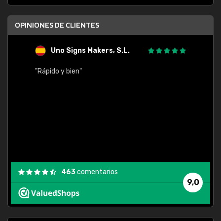
OPINIONES DE CLIENTES
Uno Signs Makers, S.L.
s
"Rápido y bien"
"Buen 
consu
463
comentarios
9,0