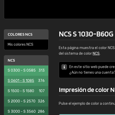
NCS S 1030-B60G
COLORES NCS
Mis colores NCS
Esta página muestra el color NC
del sistema de color
NCS
.
NCS
En este sitio web puede cre
S 0300 - S 0585
313
¿Aún no tienes una cuenta
S 0601 - S 1085
376
Impresión de color 
S 1500 - S 1580
107
S 2000 - S 2570
326
Pulse el ejemplo de color a contin
S 3000 - S 3560
286