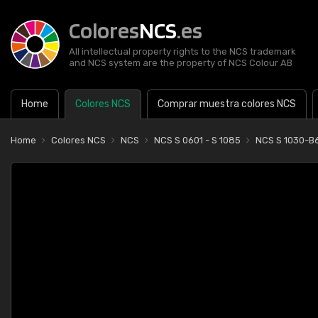
Colores
NCS
.es
All intellectual property rights to the NCS trademark
and NCS system are the property of NCS Colour AB
Home
Colores NCS
Comprar muestra colores NCS
Home
Colores NCS
NCS
NCS S 0601 - S 1085
NCS S 1030-B