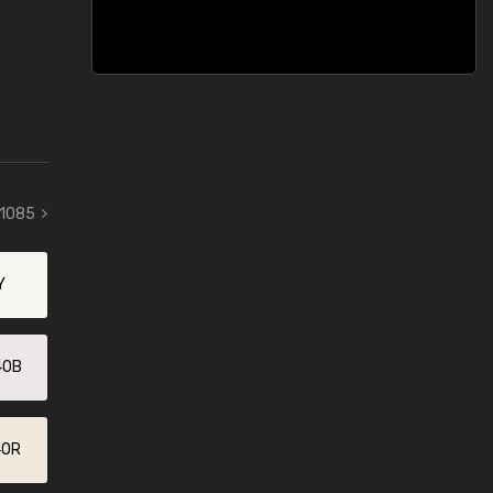
 1085
Y
40B
40R