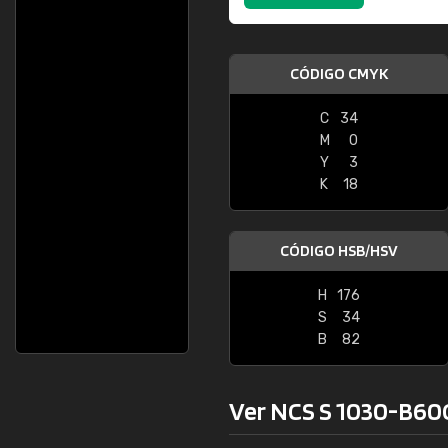
CÓDIGO CMYK
C
34
M
0
Y
3
K
18
CÓDIGO HSB/HSV
H
176
S
34
B
82
Ver NCS S 1030-B60G 