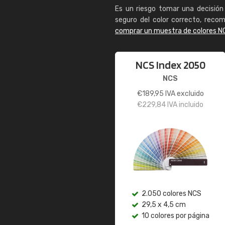
Es un riesgo tomar una decisión 
seguro del color correcto, reco
comprar un muestra de colores N
NCS Index 2050
NCS
€
189,95
IVA excluido
€
229,84
IVA incluido
2.050 colores NCS
29,5 x 4,5 cm
10 colores por página