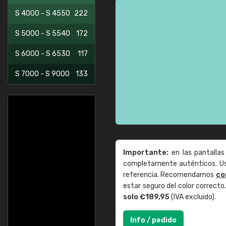
S 4000 - S 4550
222
S 5000 - S 5540
172
S 6000 - S 6530
117
S 7000 - S 9000
133
Importante:
en las pantallas
completamente auténticos. Use
referencia. Recomendamos
co
estar seguro del color correct
solo €189,95
(IVA excluido).
Info / pedido