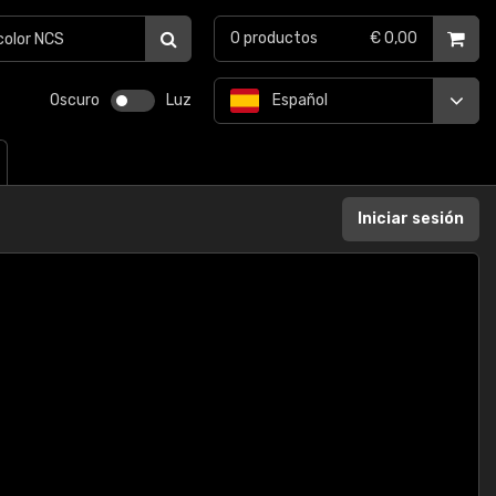
0
productos
€ 0,00
Oscuro
Luz
Español
Iniciar sesión