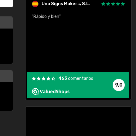
Uno Signs Makers, S.L.
cil
"Rápido y bien"
"
c
463
comentarios
9,0