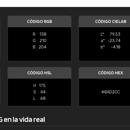
Enrique
"Buen servicio. No obstante No es fá
CÓDIGO RGB
CÓDIGO CIELAB
encontrar/comprar lo que se busca"
R
138
L*
79.53
G
210
a*
-23.74
B
204
b*
-4.18
CÓDIGO HSL
CÓDIGO HEX
H
175
S
44
#8AD2CC
L
68
en la vida real