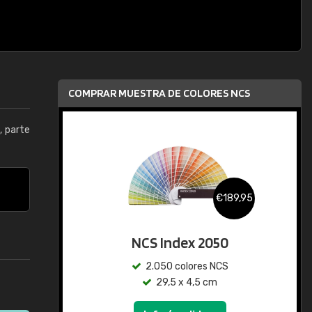
COMPRAR MUESTRA DE COLORES NCS
5
, parte
€189,95
NCS Index 2050
2.050 colores NCS
29,5 x 4,5 cm