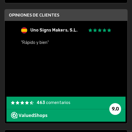
OPINIONES DE CLIENTES
Uno Signs Makers, S.L.
s
"Rápido y bien"
"Buen 
consu
463
comentarios
9,0