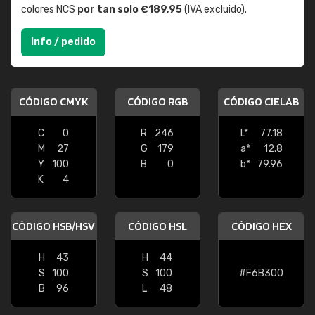
colores NCS
por tan solo €189,95
(IVA excluido).
Info / pedido
CÓDIGO CMYK
CÓDIGO RGB
CÓDIGO CIELAB
C
0
R
246
L*
77.18
M
27
G
179
a*
12.8
Y
100
B
0
b*
79.96
K
4
CÓDIGO HSB/HSV
CÓDIGO HSL
CÓDIGO HEX
H
43
H
44
S
100
S
100
#F6B300
B
96
L
48