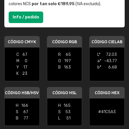
colores NCS
por tan solo €189,95
(IVA excluido).
Info / pedido
CÓDIGO CMYK
CÓDIGO RGB
CÓDIGO CIELAB
C
67
R
65
L*
72.03
M
0
G
197
a*
-43.77
Y
17
B
163
b*
6.68
K
23
CÓDIGO HSB/HSV
CÓDIGO HSL
CÓDIGO HEX
H
166
H
165
S
67
S
53
#41C5A3
B
77
L
51