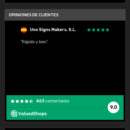
OPINIONES DE CLIENTES
Uno Signs Makers, S.L.
s
"Rápido y bien"
"Buen 
consu
463
comentarios
9,0