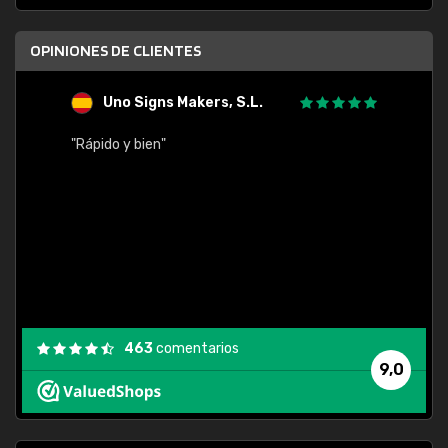
OPINIONES DE CLIENTES
Uno Signs Makers, S.L.
s
"Rápido y bien"
"Buen 
consu
463
comentarios
9,0