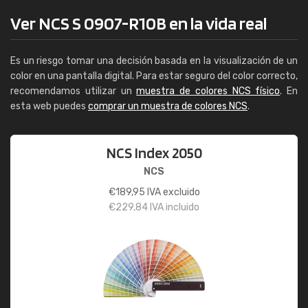
Ver NCS S 0907-R10B en la vida real
Es un riesgo tomar una decisión basada en la visualización de un
color en una pantalla digital. Para estar seguro del color correcto,
recomendamos utilizar un
muestra de colores NCS físico
. En
esta web puedes
comprar un muestra de colores NCS
.
NCS Index 2050
NCS
€
189,95
IVA excluido
€
229,84
IVA incluido