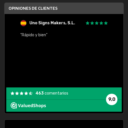
OPINIONES DE CLIENTES
Uno Signs Makers, S.L.
s
"Rápido y bien"
"Buen 
consu
463
comentarios
9,0