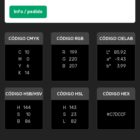
Info / pedido
CÓDIGO CMYK
CÓDIGO RGB
CÓDIGO CIELAB
C
10
R
199
L*
85.92
M
0
G
220
a*
-9.43
Y
6
B
207
b*
3.99
K
14
CÓDIGO HSB/HSV
CÓDIGO HSL
CÓDIGO HEX
H
144
H
143
S
10
S
23
#C7DCCF
B
86
L
82