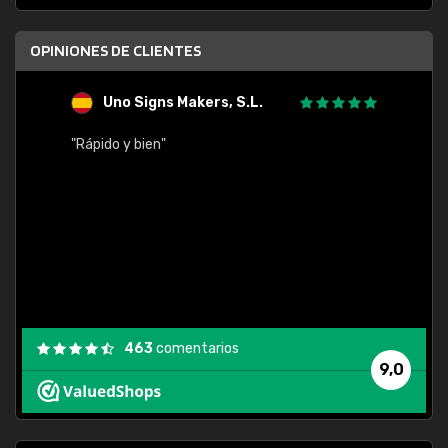
OPINIONES DE CLIENTES
Uno Signs Makers, S.L.
s
"Rápido y bien"
"Buen 
consu
463
comentarios
9,0