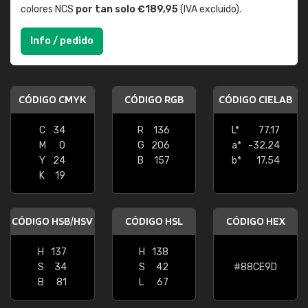
colores NCS
por tan solo €189,95
(IVA excluido).
Info / pedido
CÓDIGO CMYK
CÓDIGO RGB
CÓDIGO CIELAB
C
34
R
136
L*
77.17
M
0
G
206
a*
-32.24
Y
24
B
157
b*
17.54
K
19
CÓDIGO HSB/HSV
CÓDIGO HSL
CÓDIGO HEX
H
137
H
138
S
34
S
42
#88CE9D
B
81
L
67