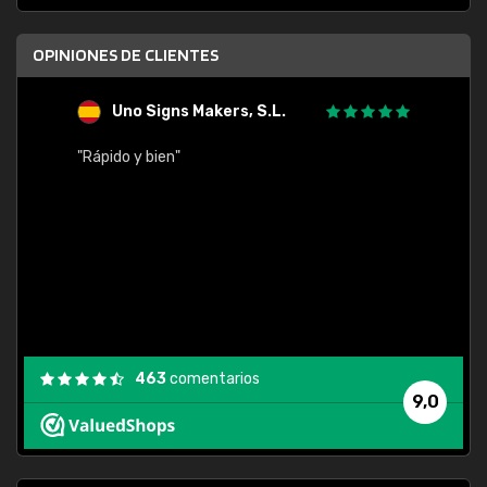
OPINIONES DE CLIENTES
Uno Signs Makers, S.L.
s
"Rápido y bien"
"Buen 
consu
463
comentarios
9,0