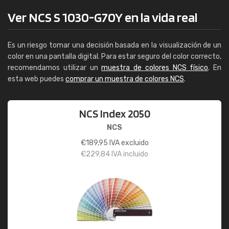
Ver NCS S 1030-G70Y en la vida real
Es un riesgo tomar una decisión basada en la visualización de un
color en una pantalla digital. Para estar seguro del color correcto,
recomendamos utilizar un
muestra de colores NCS físico
. En
esta web puedes
comprar un muestra de colores NCS
.
NCS Index 2050
NCS
€
189,95
IVA excluido
€
229,84
IVA incluido