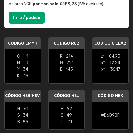
colores NCS
por tan solo €189,95
(IVA excluido).
Info / pedido
CÓDIGO CMYK
CÓDIGO RGB
CÓDIGO CIELAB
C
1
R
214
L*
84.95
M
0
G
217
a*
-12.24
Y
34
B
143
b*
36.17
K
15
CÓDIGO HSB/HSV
CÓDIGO HSL
CÓDIGO HEX
H
61
H
62
S
34
S
49
#D6D98F
B
85
L
71