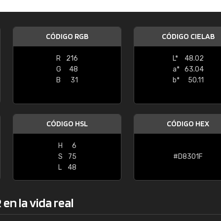
Enrique
"Buen servicio. No obstante No es fá
CÓDIGO RGB
CÓDIGO CIELAB
encontrar/comprar lo que se busca"
R
216
L*
48.02
G
48
a*
63.04
B
31
b*
50.11
CÓDIGO HSL
CÓDIGO HEX
H
6
S
75
#D8301F
L
48
en la vida real