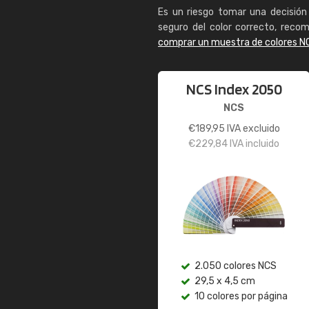
Es un riesgo tomar una decisión 
seguro del color correcto, reco
comprar un muestra de colores N
NCS Index 2050
NCS
€
189,95
IVA excluido
€
229,84
IVA incluido
2.050 colores NCS
29,5 x 4,5 cm
10 colores por página