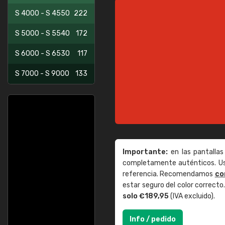
S 4000 - S 4550
222
S 5000 - S 5540
172
S 6000 - S 6530
117
S 7000 - S 9000
133
Importante:
en las pantallas
completamente auténticos. Use
referencia. Recomendamos
co
estar seguro del color correct
solo €189,95
(IVA excluido).
Info / pedido