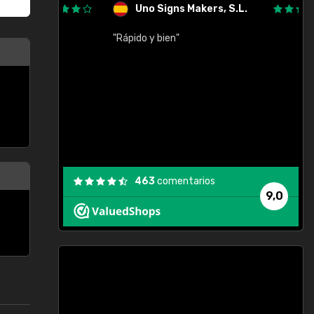
Uno Signs Makers, S.L.
cil
"Rápido y bien"
"
c
463
comentarios
9,0