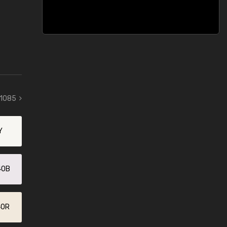
 1085
Y
40B
40R