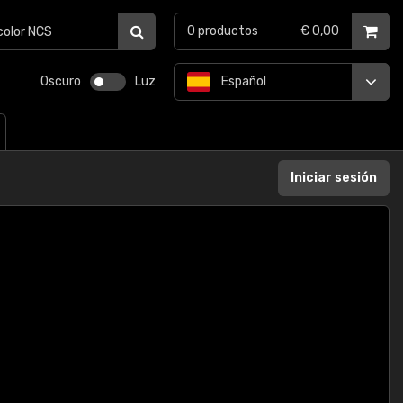
0
productos
€ 0,00
Oscuro
Luz
Español
Iniciar sesión