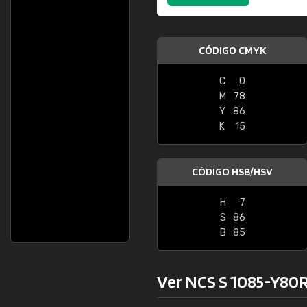
CÓDIGO CMYK
C
0
M
78
Y
86
K
15
CÓDIGO HSB/HSV
H
7
S
86
B
85
Ver NCS S 1085-Y80R 