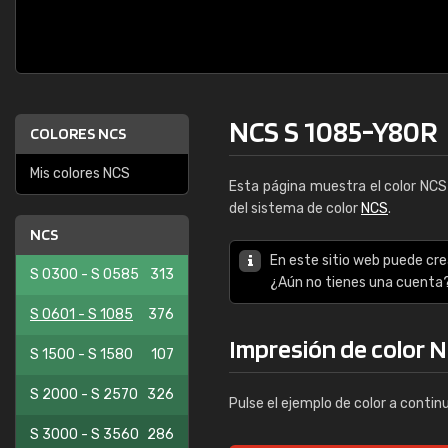
NCS S 1085-Y80R
COLORES NCS
Mis colores NCS
Esta página muestra el color NC
del sistema de color
NCS
.
NCS
En este sitio web puede cre
S 0300 - S 0585
313
¿Aún no tienes una cuenta
S 0601 - S 1085
376
Impresión de color 
S 1500 - S 1580
107
S 2000 - S 2570
326
Pulse el ejemplo de color a contin
S 3000 - S 3560
286