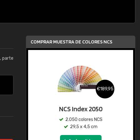
COMPRAR MUESTRA DE COLORES NCS
5
, parte
€189,95
NCS Index 2050
2.050 colores NCS
29,5 x 4,5 cm