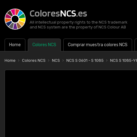
Colores
NCS
.es
All intellectual property rights to the NCS trademark
and NCS system are the property of NCS Colour AB
Home
Colores NCS
Comprar muestra colores NCS
Home
Colores NCS
NCS
NCS S 0601 - S 1085
NCS S 1085-Y