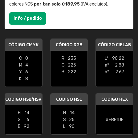
colores NCS
por tan solo €189,95
(IVA excluido).
Info / pedido
CÓDIGO CMYK
CÓDIGO RGB
CÓDIGO CIELAB
C
0
R
235
L*
90.22
M
4
G
225
a*
2.88
Y
6
B
222
b*
2.67
K
8
CÓDIGO HSB/HSV
CÓDIGO HSL
CÓDIGO HEX
H
14
H
14
S
6
S
25
#EBE1DE
B
92
L
90