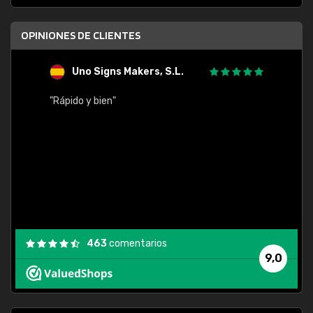
OPINIONES DE CLIENTES
Uno Signs Makers, S.L.
s
"Rápido y bien"
"Buen 
consu
463
comentarios
9,0