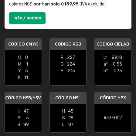
colores NCS
por tan solo €189,95
(IVA excluido).
Info / pedido
CÓDIGO CMYK
CÓDIGO RGB
CÓDIGO CIELAB
C
0
R
227
L*
89.18
M
1
G
224
a*
-0.55
Y
5
B
215
b*
4.75
K
11
CÓDIGO HSB/HSV
CÓDIGO HSL
CÓDIGO HEX
H
47
H
45
S
5
S
18
#E3E0D7
B
89
L
87