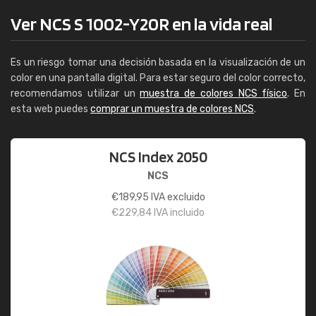
Ver NCS S 1002-Y20R en la vida real
Es un riesgo tomar una decisión basada en la visualización de un
color en una pantalla digital. Para estar seguro del color correcto,
recomendamos utilizar un
muestra de colores NCS físico
. En
esta web puedes
comprar un muestra de colores NCS
.
NCS Index 2050
NCS
€
189,95
IVA excluido
€
229,84
IVA incluido