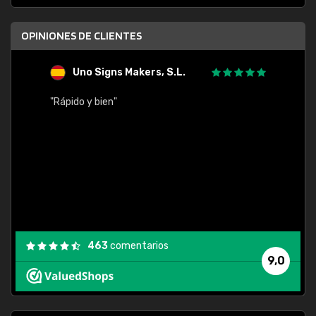
OPINIONES DE CLIENTES
Uno Signs Makers, S.L.
s
"Rápido y bien"
"Buen 
consu
463
comentarios
9,0