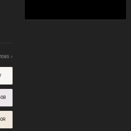
 1085
Y
40B
40R