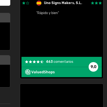
Uno Signs Makers, S.L.
cil
"Rápido y bien"
"
c
463
comentarios
9,0