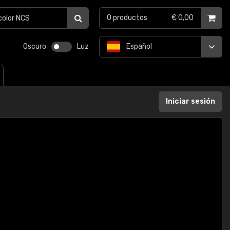
0
productos
€ 0,00
Oscuro
Luz
Español
Iniciar sesión