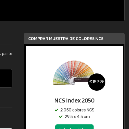
COMPRAR MUESTRA DE COLORES NCS
5
, parte
€189,95
NCS Index 2050
2.050 colores NCS
29,5 x 4,5 cm