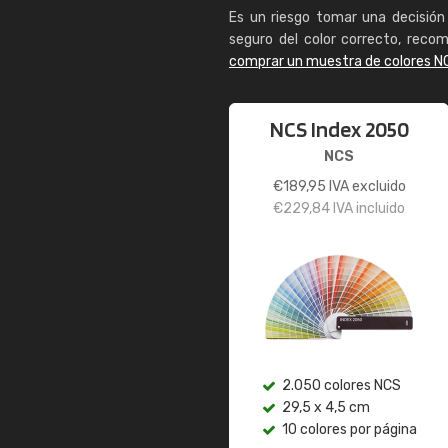
Es un riesgo tomar una decisión 
seguro del color correcto, reco
comprar un muestra de colores N
NCS Index 2050
NCS
€
189,95
IVA excluido
€
229,84
IVA incluido
2.050 colores NCS
29,5 x 4,5 cm
10 colores por página