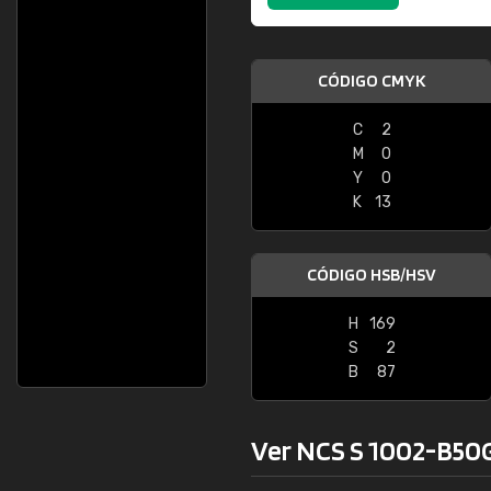
CÓDIGO CMYK
C
2
M
0
Y
0
K
13
CÓDIGO HSB/HSV
H
169
S
2
B
87
Ver NCS S 1002-B50G 