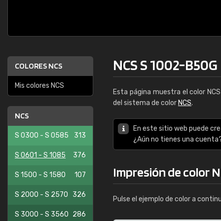
NCS S 1002-B50G
COLORES NCS
Mis colores NCS
Esta página muestra el color NC
del sistema de color
NCS
.
NCS
En este sitio web puede cre
S 0300 - S 0585
313
¿Aún no tienes una cuenta
S 0601 - S 1085
376
Impresión de color 
S 1500 - S 1580
107
S 2000 - S 2570
326
Pulse el ejemplo de color a contin
S 3000 - S 3560
286