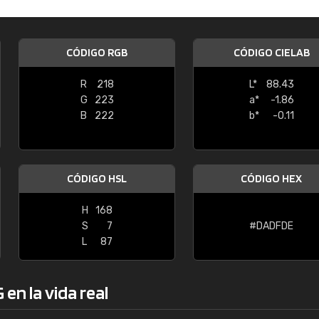
Enrique
"Buen servicio. No obstante No es fá
CÓDIGO RGB
CÓDIGO CIELAB
encontrar/comprar lo que se busca"
R
218
L*
88.43
G
223
a*
-1.86
B
222
b*
-0.11
CÓDIGO HSL
CÓDIGO HEX
H
168
S
7
#DADFDE
L
87
en la vida real