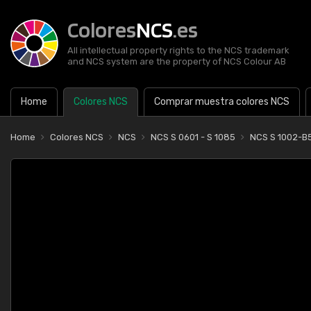
Colores
NCS
.es
All intellectual property rights to the NCS trademark
and NCS system are the property of NCS Colour AB
Home
Colores NCS
Comprar muestra colores NCS
Home
Colores NCS
NCS
NCS S 0601 - S 1085
NCS S 1002-B