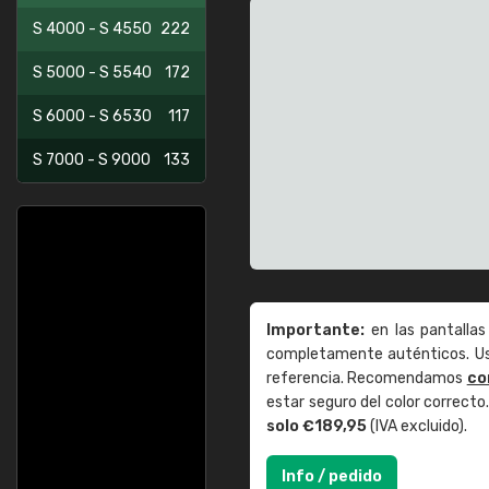
S 4000 - S 4550
222
S 5000 - S 5540
172
S 6000 - S 6530
117
S 7000 - S 9000
133
Importante:
en las pantallas
completamente auténticos. Use
referencia. Recomendamos
co
estar seguro del color correct
solo €189,95
(IVA excluido).
Info / pedido