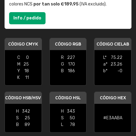
colores NCS
por tan solo €189,95
(IVA excluido).
Info / pedido
CÓDIGO CMYK
CÓDIGO RGB
CÓDIGO CIELAB
C
0
R
227
L*
75.22
M
25
G
170
a*
23.26
Y
18
B
186
b*
-0
K
11
CÓDIGO HSB/HSV
CÓDIGO HSL
CÓDIGO HEX
H
342
H
343
S
25
S
50
#E3AABA
B
89
L
78