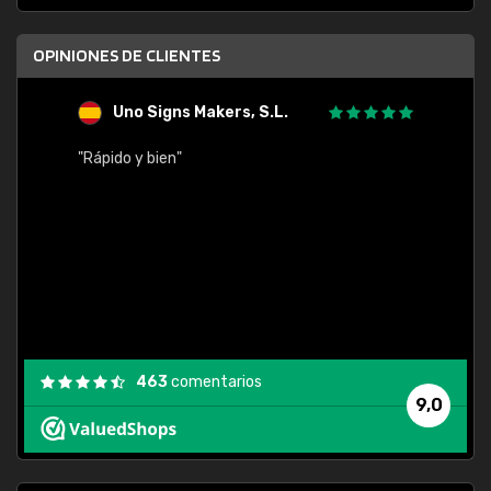
OPINIONES DE CLIENTES
Uno Signs Makers, S.L.
s
"Rápido y bien"
"Buen 
consu
463
comentarios
9,0