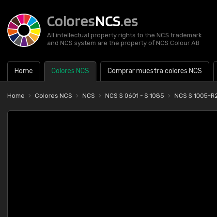
Colores
NCS
.es
All intellectual property rights to the NCS trademark
and NCS system are the property of NCS Colour AB
Home
Colores NCS
Comprar muestra colores NCS
Home
Colores NCS
NCS
NCS S 0601 - S 1085
NCS S 1005-R