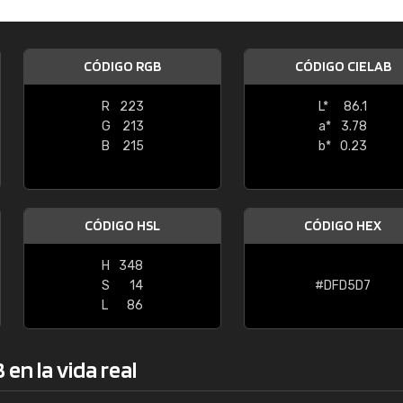
Enrique
"Buen servicio. No obstante No es fá
CÓDIGO RGB
CÓDIGO CIELAB
encontrar/comprar lo que se busca"
R
223
L*
86.1
G
213
a*
3.78
B
215
b*
0.23
CÓDIGO HSL
CÓDIGO HEX
H
348
S
14
#DFD5D7
L
86
en la vida real