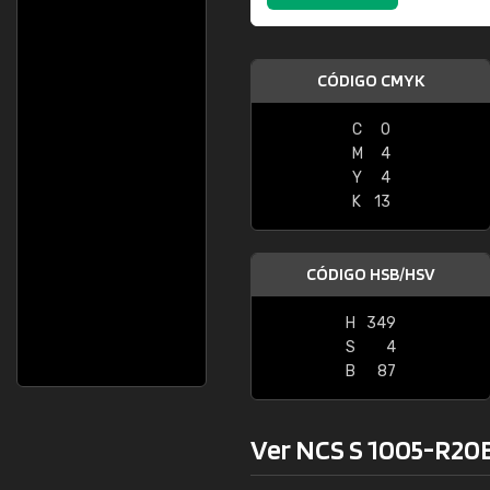
CÓDIGO CMYK
C
0
M
4
Y
4
K
13
CÓDIGO HSB/HSV
H
349
S
4
B
87
Ver NCS S 1005-R20B 