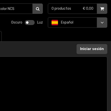
0
productos
€ 0,00
Oscuro
Luz
Español
Iniciar sesión