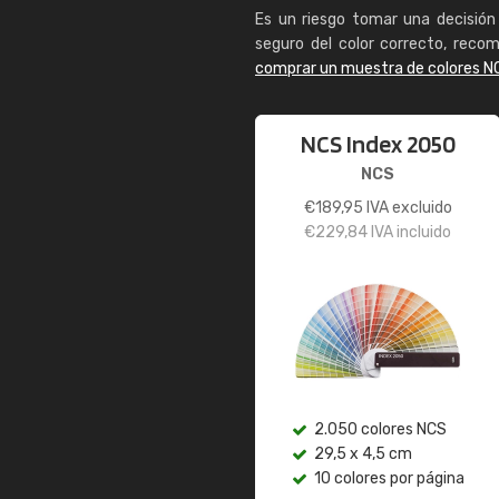
Es un riesgo tomar una decisión 
seguro del color correcto, reco
comprar un muestra de colores N
NCS Index 2050
NCS
€
189,95
IVA excluido
€
229,84
IVA incluido
2.050 colores NCS
29,5 x 4,5 cm
10 colores por página