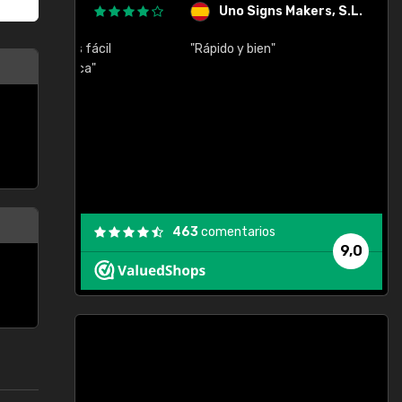
Uno Signs Makers, S.L.
cil
"Rápido y bien"
"
c
463
comentarios
9,0