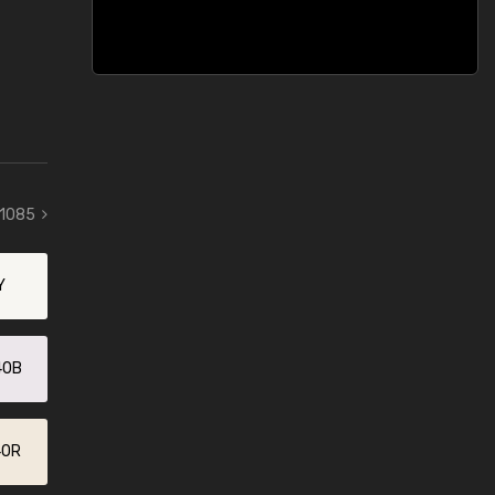
 1085
Y
40B
40R