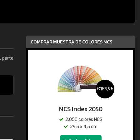
COMPRAR MUESTRA DE COLORES NCS
5
, parte
€189,95
NCS Index 2050
2.050 colores NCS
29,5 x 4,5 cm