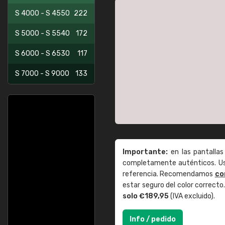
S 4000 - S 4550
222
S 5000 - S 5540
172
S 6000 - S 6530
117
S 7000 - S 9000
133
Importante:
en las pantallas
completamente auténticos. Use
referencia. Recomendamos
co
estar seguro del color correct
solo €189,95
(IVA excluido).
Info / pedido