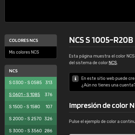
NCS S 1005-R20B
COLORES NCS
Mis colores NCS
Esta página muestra el color NC
del sistema de color
NCS
.
NCS
En este sitio web puede cre
S 0300 - S 0585
313
¿Aún no tienes una cuenta
S 0601 - S 1085
376
Impresión de color 
S 1500 - S 1580
107
S 2000 - S 2570
326
Pulse el ejemplo de color a contin
S 3000 - S 3560
286