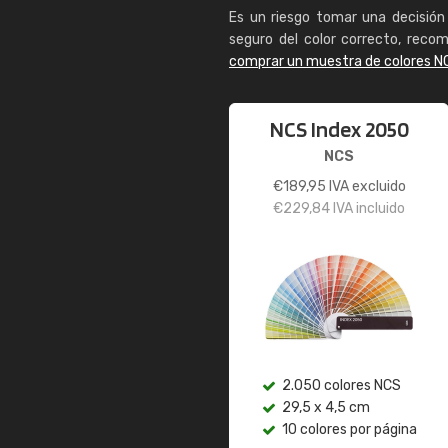
Es un riesgo tomar una decisión 
seguro del color correcto, reco
comprar un muestra de colores N
NCS Index 2050
NCS
€
189,95
IVA excluido
€
229,84
IVA incluido
2.050 colores NCS
29,5 x 4,5 cm
10 colores por página