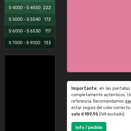
S 4000 - S 4550
222
S 5000 - S 5540
172
S 6000 - S 6530
117
S 7000 - S 9000
133
Importante:
en las pantallas
completamente auténticos. Use
referencia. Recomendamos
co
estar seguro del color correct
solo €189,95
(IVA excluido).
Info / pedido