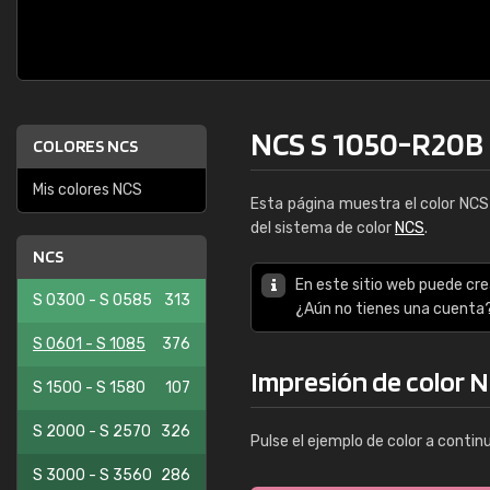
NCS S 1050-R20B
COLORES NCS
Mis colores NCS
Esta página muestra el color NC
del sistema de color
NCS
.
NCS
En este sitio web puede cre
S 0300 - S 0585
313
¿Aún no tienes una cuenta
S 0601 - S 1085
376
Impresión de color 
S 1500 - S 1580
107
S 2000 - S 2570
326
Pulse el ejemplo de color a contin
S 3000 - S 3560
286