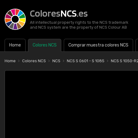
Colores
NCS
.es
All intellectual property rights to the NCS trademark
and NCS system are the property of NCS Colour AB
Home
Colores NCS
Comprar muestra colores NCS
Home
Colores NCS
NCS
NCS S 0601 - S 1085
NCS S 1050-R