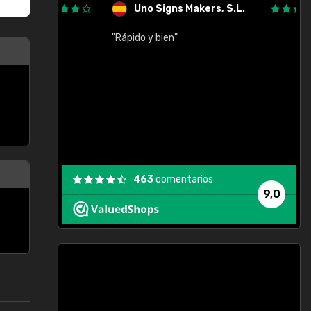
Uno Signs Makers, S.L.
cil
"Rápido y bien"
"
c
463
comentarios
9,0