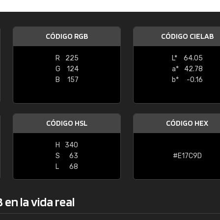
Enrique
"Buen servicio. No obstante No es fá
CÓDIGO RGB
CÓDIGO CIELAB
encontrar/comprar lo que se busca"
R
225
L*
64.05
G
124
a*
42.78
B
157
b*
-0.16
CÓDIGO HSL
CÓDIGO HEX
H
340
S
63
#E17C9D
L
68
en la vida real