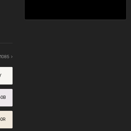
 1085
Y
40B
40R