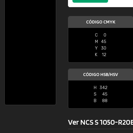
CÓDIGO CMYK
C
0
M
45
Y
30
K
12
CÓDIGO HSB/HSV
H
342
S
45
B
88
Ver NCS S 1050-R20B 