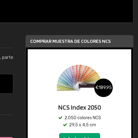
COMPRAR MUESTRA DE COLORES NCS
5
, parte
€189,95
NCS Index 2050
2.050 colores NCS
29,5 x 4,5 cm