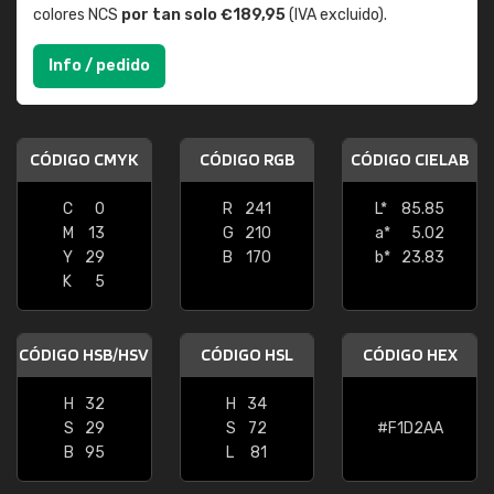
colores NCS
por tan solo €189,95
(IVA excluido).
Info / pedido
CÓDIGO CMYK
CÓDIGO RGB
CÓDIGO CIELAB
C
0
R
241
L*
85.85
M
13
G
210
a*
5.02
Y
29
B
170
b*
23.83
K
5
CÓDIGO HSB/HSV
CÓDIGO HSL
CÓDIGO HEX
H
32
H
34
S
29
S
72
#F1D2AA
B
95
L
81