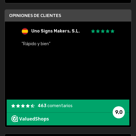
OPINIONES DE CLIENTES
Uno Signs Makers, S.L.
s
"Rápido y bien"
"Buen 
consu
463
comentarios
9,0