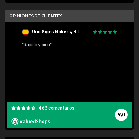
OPINIONES DE CLIENTES
Uno Signs Makers, S.L.
s
"Rápido y bien"
"Buen 
consu
463
comentarios
9,0