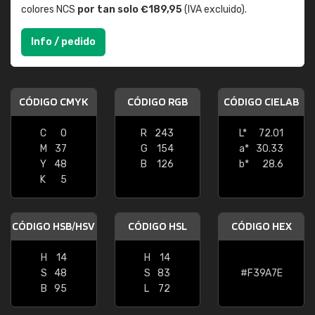
colores NCS
por tan solo €189,95
(IVA excluido).
Info / pedido
CÓDIGO CMYK
CÓDIGO RGB
CÓDIGO CIELAB
C
0
R
243
L*
72.01
M
37
G
154
a*
30.33
Y
48
B
126
b*
28.6
K
5
CÓDIGO HSB/HSV
CÓDIGO HSL
CÓDIGO HEX
H
14
H
14
S
48
S
83
#F39A7E
B
95
L
72