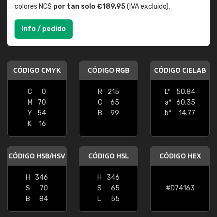
colores NCS
por tan solo €189,95
(IVA excluido).
Info / pedido
CÓDIGO CMYK
CÓDIGO RGB
CÓDIGO CIELAB
C
0
R
215
L*
50.84
M
70
G
65
a*
60.35
Y
54
B
99
b*
14.77
K
16
CÓDIGO HSB/HSV
CÓDIGO HSL
CÓDIGO HEX
H
346
H
346
S
70
S
65
#D74163
B
84
L
55