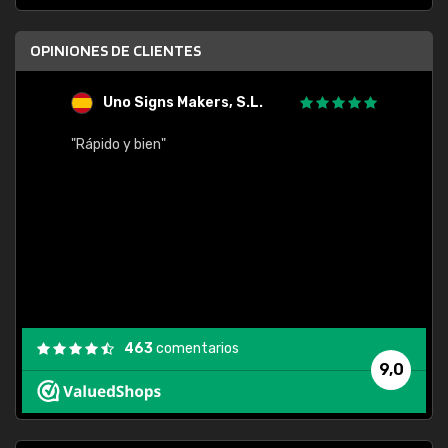
OPINIONES DE CLIENTES
Uno Signs Makers, S.L.
s
"Rápido y bien"
"Buen 
consu
463
comentarios
9,0