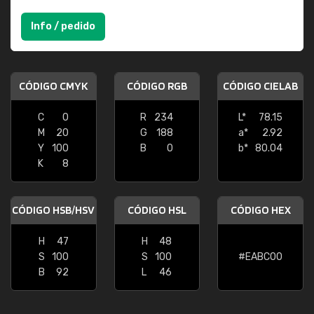
Info / pedido
CÓDIGO CMYK
CÓDIGO RGB
CÓDIGO CIELAB
C
0
R
234
L*
78.15
M
20
G
188
a*
2.92
Y
100
B
0
b*
80.04
K
8
CÓDIGO HSB/HSV
CÓDIGO HSL
CÓDIGO HEX
H
47
H
48
S
100
S
100
#EABC00
B
92
L
46