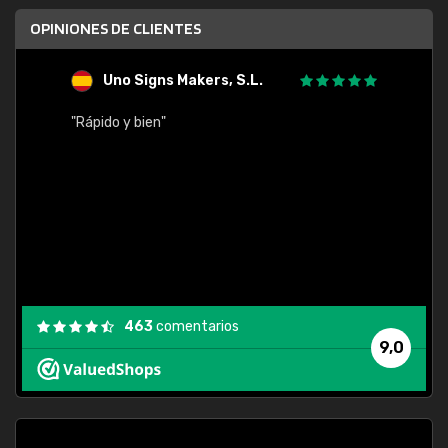
OPINIONES DE CLIENTES
Uno Signs Makers, S.L.
s
"Rápido y bien"
"Buen 
consu
463
comentarios
9,0