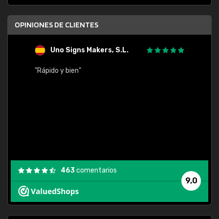
OPINIONES DE CLIENTES
Uno Signs Makers, S.L.
s
"Rápido y bien"
"Buen 
consu
463
comentarios
9,0