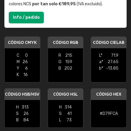
colores NCS
por tan solo €189,95
(IVA excluido).
Info / pedido
CÓDIGO CMYK
CÓDIGO RGB
CÓDIGO CIELAB
C
0
R
215
L*
71.9
M
26
G
159
a*
27.65
Y
6
B
202
b*
-13.85
K
16
CÓDIGO HSB/HSV
CÓDIGO HSL
CÓDIGO HEX
H
313
H
314
S
26
S
41
#D79FCA
B
84
L
73