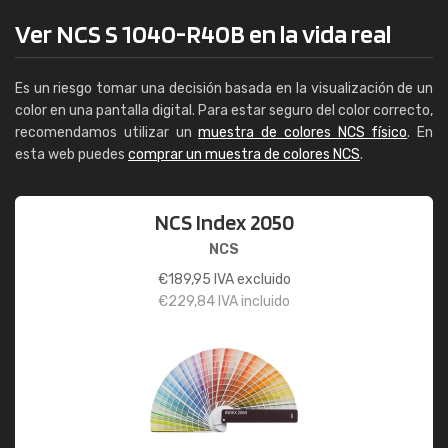
Ver NCS S 1040-R40B en la vida real
Es un riesgo tomar una decisión basada en la visualización de un
color en una pantalla digital. Para estar seguro del color correcto,
recomendamos utilizar un
muestra de colores NCS físico
. En
esta web puedes
comprar un muestra de colores NCS
.
NCS Index 2050
NCS
€
189,95
IVA excluido
€
229,84
IVA incluido