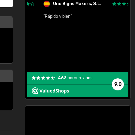
Uno Signs Makers, S.L.
cil
"Rápido y bien"
"
c
463
comentarios
9,0