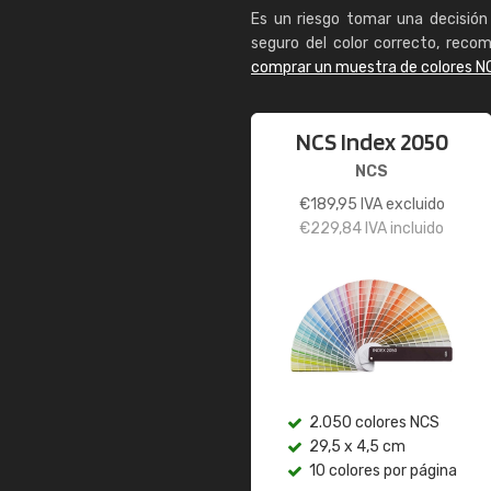
Es un riesgo tomar una decisión 
seguro del color correcto, reco
comprar un muestra de colores N
NCS Index 2050
NCS
€
189,95
IVA excluido
€
229,84
IVA incluido
2.050 colores NCS
29,5 x 4,5 cm
10 colores por página