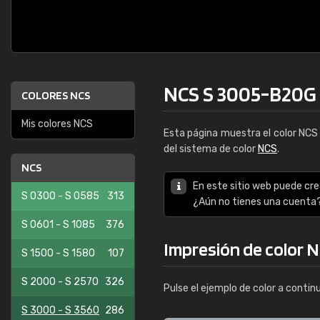
NCS S 3005-B20G
COLORES NCS
Mis colores NCS
Esta página muestra el color NC
del sistema de color
NCS
.
NCS
En este sitio web puede cre
S 0300 - S 0585
313
¿Aún no tienes una cuenta
S 0601 - S 1085
376
Impresión de color 
S 1500 - S 1580
107
S 2000 - S 2570
326
Pulse el ejemplo de color a contin
S 3000 - S 3560
286