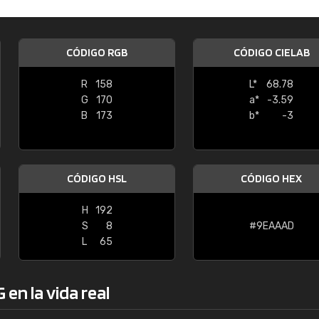
Enrique
"Buen servicio. No obstante No es fá
CÓDIGO RGB
CÓDIGO CIELAB
encontrar/comprar lo que se busca"
R
158
L*
68.78
G
170
a*
-3.59
B
173
b*
-3
CÓDIGO HSL
CÓDIGO HEX
H
192
S
8
#9EAAAD
L
65
en la vida real