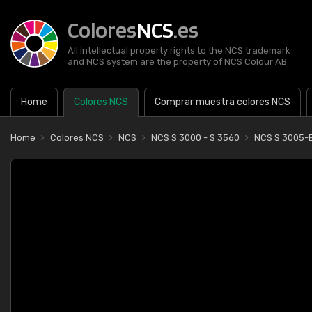
Colores
NCS
.es
All intellectual property rights to the NCS trademark
and NCS system are the property of NCS Colour AB
Home
Colores NCS
Comprar muestra colores NCS
Home
Colores NCS
NCS
NCS S 3000 - S 3560
NCS S 3005-