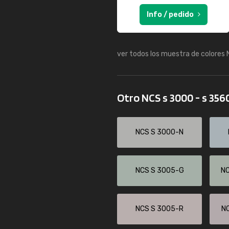
Info / pedido
ver todos los muestra de colores
Otro NCS s 3000 - s 356
NCS S 3000-N
NCS S 3005-G
N
NCS S 3005-R
N