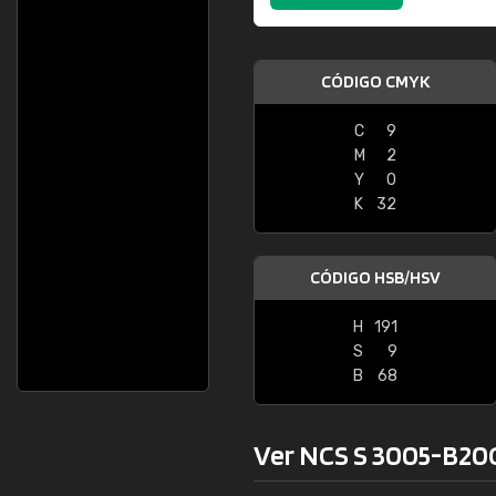
CÓDIGO CMYK
C
9
M
2
Y
0
K
32
CÓDIGO HSB/HSV
H
191
S
9
B
68
Ver NCS S 3005-B20G 