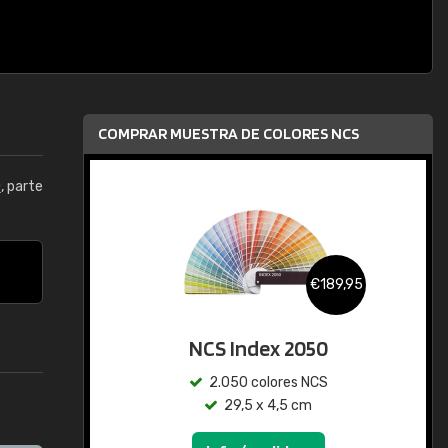
COMPRAR MUESTRA DE COLORES NCS
0
, parte
€189,95
NCS Index 2050
2.050 colores NCS
29,5 x 4,5 cm