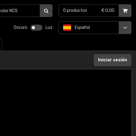
0
productos
€ 0,00
Oscuro
Luz
Español
Iniciar sesión