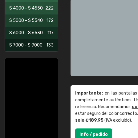
S 4000 - S 4550
222
S 5000 - S 5540
172
S 6000 - S 6530
117
S 7000 - S 9000
133
Importante:
en las pantallas
completamente auténticos. Use
referencia. Recomendamos
co
estar seguro del color correct
solo €189,95
(IVA excluido).
Info / pedido