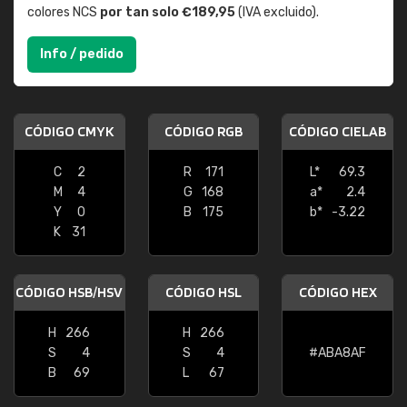
colores NCS
por tan solo €189,95
(IVA excluido).
Info / pedido
CÓDIGO CMYK
CÓDIGO RGB
CÓDIGO CIELAB
C
2
R
171
L*
69.3
M
4
G
168
a*
2.4
Y
0
B
175
b*
-3.22
K
31
CÓDIGO HSB/HSV
CÓDIGO HSL
CÓDIGO HEX
H
266
H
266
S
4
S
4
#ABA8AF
B
69
L
67