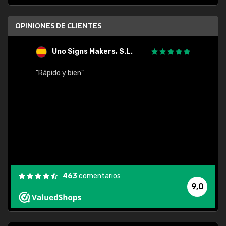
OPINIONES DE CLIENTES
Uno Signs Makers, S.L.
s
"Rápido y bien"
"Buen 
consu
463
comentarios
9,0