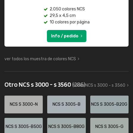
2.050 colores NCS
29,5 x 4,5 cm
10 colores por página
Info / pedido
ver todos los muestra de colores NCS
Otro NCS s 3000 - s 3560
(286)
todos NCS s 3000 - s 3560
NCS S 3000-N
NCS S 3005-B
NCS S 3005-B20G
NCS S 3005-B50G
NCS S 3005-B80G
NCS S 3005-G