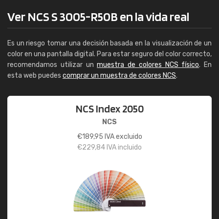
Ver NCS S 3005-R50B en la vida real
Es un riesgo tomar una decisión basada en la visualización de un
color en una pantalla digital. Para estar seguro del color correcto,
recomendamos utilizar un
muestra de colores NCS físico
. En
esta web puedes
comprar un muestra de colores NCS
.
NCS Index 2050
NCS
€
189,95
IVA excluido
€
229,84
IVA incluido