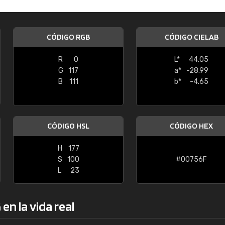
Enrique
"Buen servicio. No obstante No es fá
CÓDIGO RGB
CÓDIGO CIELAB
encontrar/comprar lo que se busca"
R
0
L*
44.05
G
117
a*
-28.99
B
111
b*
-4.65
CÓDIGO HSL
CÓDIGO HEX
H
177
S
100
#00756F
L
23
en la vida real