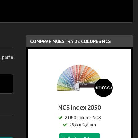
COMPRAR MUESTRA DE COLORES NCS
0
, parte
€189,95
NCS Index 2050
2.050 colores NCS
29,5 x 4,5 cm