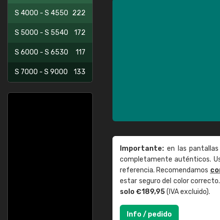
S 4000 - S 4550
222
S 5000 - S 5540
172
S 6000 - S 6530
117
S 7000 - S 9000
133
Importante:
en las pantallas
completamente auténticos. Use
referencia. Recomendamos
co
estar seguro del color correct
solo €189,95
(IVA excluido).
Info / pedido