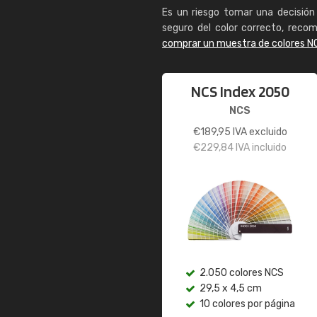
Es un riesgo tomar una decisión 
seguro del color correcto, reco
comprar un muestra de colores N
NCS Index 2050
NCS
€
189,95
IVA excluido
€
229,84
IVA incluido
2.050 colores NCS
29,5 x 4,5 cm
10 colores por página