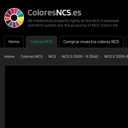
Colores
NCS
.es
All intellectual property rights to the NCS trademark
and NCS system are the property of NCS Colour AB
Home
Colores NCS
Comprar muestra colores NCS
Home
Colores NCS
NCS
NCS S 3000 - S 3560
NCS S 3555-