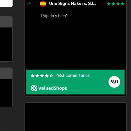
Uno Signs Makers, S.L.
cil
"Rápido y bien"
"
c
463
comentarios
9,0