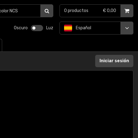
0
productos
€ 0,00
Oscuro
Luz
Español
Iniciar sesión