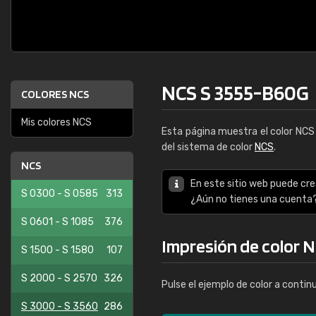
NCS S 3555-B60G
COLORES NCS
Mis colores NCS
Esta página muestra el color NC
del sistema de color
NCS
.
NCS
En este sitio web puede cre
S 0300 - S 0585
313
¿Aún no tienes una cuenta
S 0601 - S 1085
376
Impresión de color 
S 1500 - S 1580
107
S 2000 - S 2570
326
Pulse el ejemplo de color a contin
S 3000 - S 3560
286