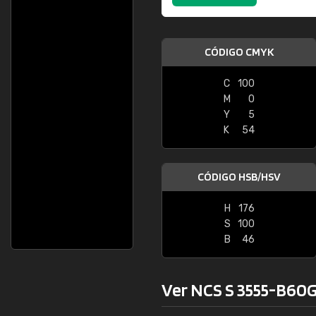
CÓDIGO CMYK
C
100
M
0
Y
5
K
54
CÓDIGO HSB/HSV
H
176
S
100
B
46
Ver NCS S 3555-B60G 