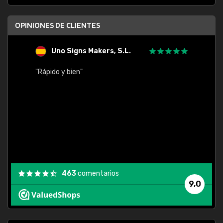
OPINIONES DE CLIENTES
Uno Signs Makers, S.L.
s
"Rápido y bien"
"Buen 
consu
463
comentarios
9,0