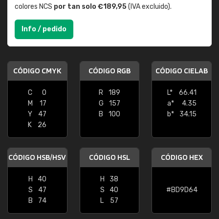
colores NCS
por tan solo €189,95
(IVA excluido).
Info / pedido
CÓDIGO CMYK
CÓDIGO RGB
CÓDIGO CIELAB
C
0
R
189
L*
66.41
M
17
G
157
a*
4.35
Y
47
B
100
b*
34.15
K
26
CÓDIGO HSB/HSV
CÓDIGO HSL
CÓDIGO HEX
H
40
H
38
S
47
S
40
#BD9D64
B
74
L
57