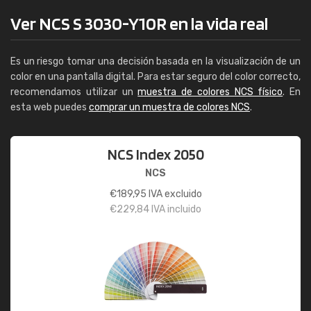
Ver NCS S 3030-Y10R en la vida real
Es un riesgo tomar una decisión basada en la visualización de un
color en una pantalla digital. Para estar seguro del color correcto,
recomendamos utilizar un
muestra de colores NCS físico
. En
esta web puedes
comprar un muestra de colores NCS
.
NCS Index 2050
NCS
€
189,95
IVA excluido
€
229,84
IVA incluido