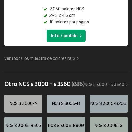
2.050 colores NCS
29,5 x 4,5 cm
10 colores por página
Info / pedido
ver todos los muestra de colores NCS
Otro NCS s 3000 - s 3560
(286)
todos NCS s 3000 - s 3560
NCS S 3000-N
NCS S 3005-B
NCS S 3005-B20G
NCS S 3005-B50G
NCS S 3005-B80G
NCS S 3005-G