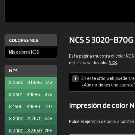
NCS S 3020-B70G
COLORES NCS
Mis colores NCS
Esta página muestra el color NC
del sistema de color
NCS
.
NCS
En este sitio web puede cre
S 0300 - S 0585
313
¿Aún no tienes una cuenta
S 0601 - S 1085
376
Impresión de color 
S 1500 - S 1580
107
S 2000 - S 2570
326
Pulse el ejemplo de color a contin
S 3000 - S 3560
286