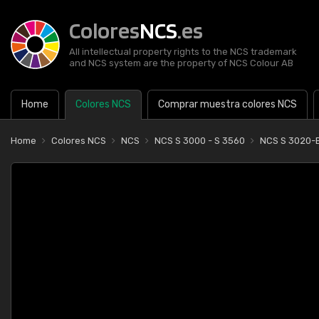
Colores
NCS
.es
All intellectual property rights to the NCS trademark
and NCS system are the property of NCS Colour AB
Home
Colores NCS
Comprar muestra colores NCS
Home
Colores NCS
NCS
NCS S 3000 - S 3560
NCS S 3020-