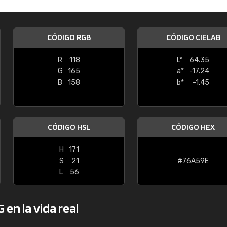
Enrique
"Buen servicio. No obstante No es fá
CÓDIGO RGB
CÓDIGO CIELAB
encontrar/comprar lo que se busca"
R
118
L*
64.35
G
165
a*
-17.24
B
158
b*
-1.45
CÓDIGO HSL
CÓDIGO HEX
H
171
S
21
#76A59E
L
56
en la vida real