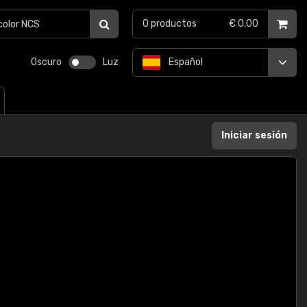
0
productos
€ 0,00
Oscuro
Luz
Español
Iniciar sesión