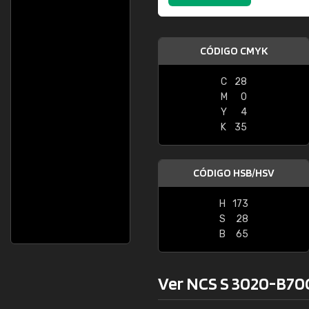
CÓDIGO CMYK
C
28
M
0
Y
4
K
35
CÓDIGO HSB/HSV
H
173
S
28
B
65
Ver NCS S 3020-B70G 