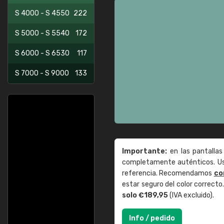
S 4000 - S 4550
222
S 5000 - S 5540
172
S 6000 - S 6530
117
S 7000 - S 9000
133
Importante:
en las pantallas
completamente auténticos. Use
referencia. Recomendamos
co
estar seguro del color correct
solo €189,95
(IVA excluido).
Info / pedido