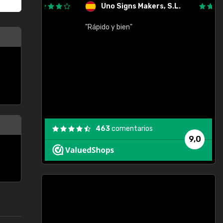
Uno Signs Makers, S.L.
cil
"Rápido y bien"
"
c
463
comentarios
9,0