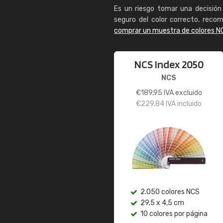
Es un riesgo tomar una decisión 
seguro del color correcto, reco
comprar un muestra de colores N
NCS Index 2050
NCS
€
189,95
IVA excluido
€
229,84
IVA incluido
2.050 colores NCS
29,5 x 4,5 cm
10 colores por página