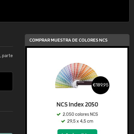
COMPRAR MUESTRA DE COLORES NCS
0
, parte
€189,95
NCS Index 2050
2.050 colores NCS
29,5 x 4,5 cm