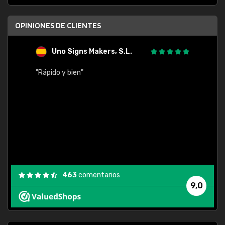
OPINIONES DE CLIENTES
Uno Signs Makers, S.L.
s
"Rápido y bien"
"Buen 
consu
463
comentarios
9,0