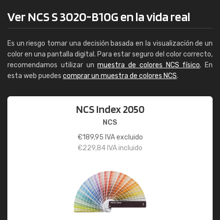
Ver NCS S 3020-B10G en la vida real
Es un riesgo tomar una decisión basada en la visualización de un
color en una pantalla digital. Para estar seguro del color correcto,
recomendamos utilizar un
muestra de colores NCS físico
. En
esta web puedes
comprar un muestra de colores NCS
.
NCS Index 2050
NCS
€
189,95
IVA excluido
€
229,84
IVA incluido