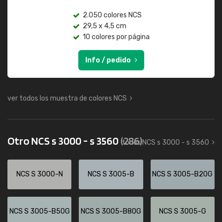
2.050 colores NCS
29,5 x 4,5 cm
10 colores por página
Info / pedido
ver todos los muestra de colores NCS
Otro NCS s 3000 - s 3560
(286)
todos NCS s 3000 - s 3560
NCS S 3000-N
NCS S 3005-B
NCS S 3005-B20G
NCS S 3005-B50G
NCS S 3005-B80G
NCS S 3005-G