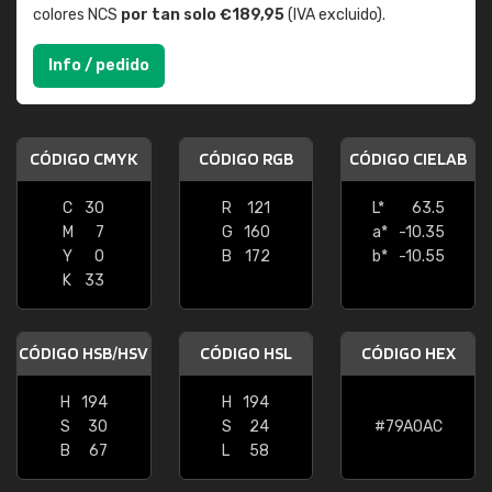
colores NCS
por tan solo €189,95
(IVA excluido).
Info / pedido
CÓDIGO CMYK
CÓDIGO RGB
CÓDIGO CIELAB
C
30
R
121
L*
63.5
M
7
G
160
a*
-10.35
Y
0
B
172
b*
-10.55
K
33
CÓDIGO HSB/HSV
CÓDIGO HSL
CÓDIGO HEX
H
194
H
194
S
30
S
24
#79A0AC
B
67
L
58