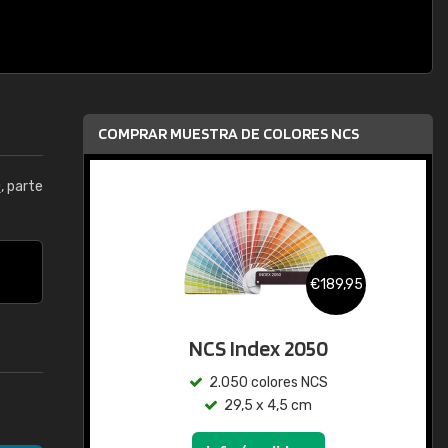
COMPRAR MUESTRA DE COLORES NCS
0
, parte
€189,95
NCS Index 2050
2.050 colores NCS
29,5 x 4,5 cm