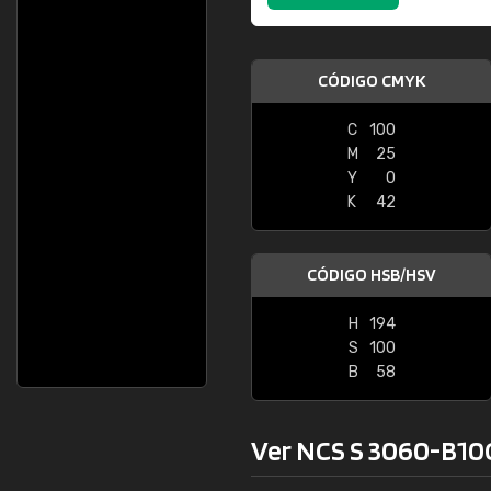
CÓDIGO CMYK
C
100
M
25
Y
0
K
42
CÓDIGO HSB/HSV
H
194
S
100
B
58
Ver NCS S 3060-B10G 