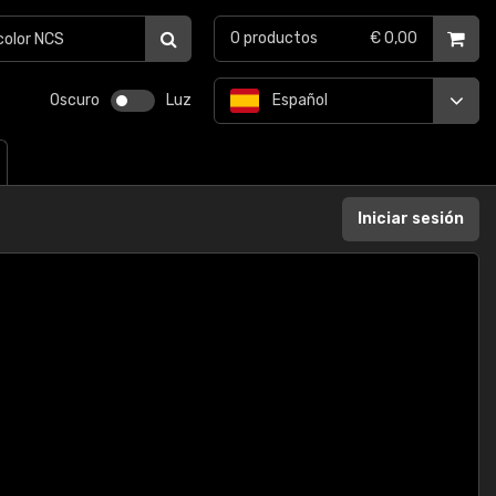
0
productos
€ 0,00
Oscuro
Luz
Español
Iniciar sesión