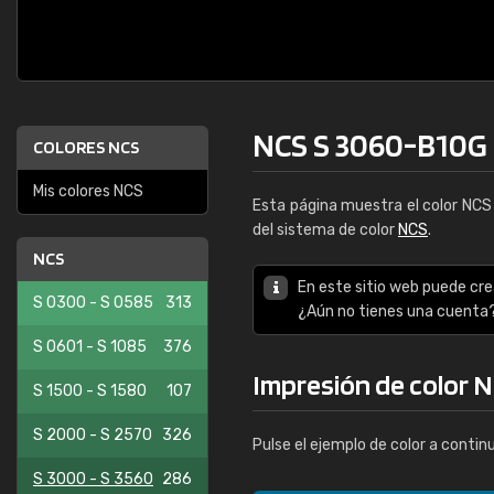
NCS S 3060-B10G
COLORES NCS
Mis colores NCS
Esta página muestra el color NC
del sistema de color
NCS
.
NCS
En este sitio web puede cre
S 0300 - S 0585
313
¿Aún no tienes una cuenta
S 0601 - S 1085
376
Impresión de color 
S 1500 - S 1580
107
S 2000 - S 2570
326
Pulse el ejemplo de color a contin
S 3000 - S 3560
286