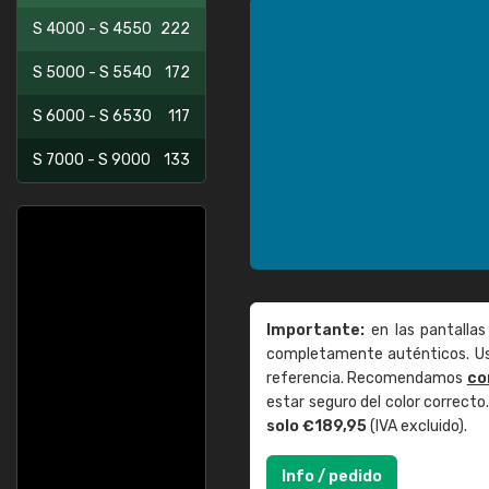
S 4000 - S 4550
222
S 5000 - S 5540
172
S 6000 - S 6530
117
S 7000 - S 9000
133
Importante:
en las pantallas
completamente auténticos. Use
referencia. Recomendamos
co
estar seguro del color correct
solo €189,95
(IVA excluido).
Info / pedido