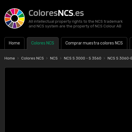
Colores
NCS
.es
All intellectual property rights to the NCS trademark
and NCS system are the property of NCS Colour AB
Home
Colores NCS
Comprar muestra colores NCS
Home
Colores NCS
NCS
NCS S 3000 - S 3560
NCS S 3060-