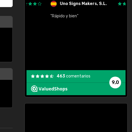
Uno Signs Makers, S.L.
cil
"Rápido y bien"
"
c
463
comentarios
9,0