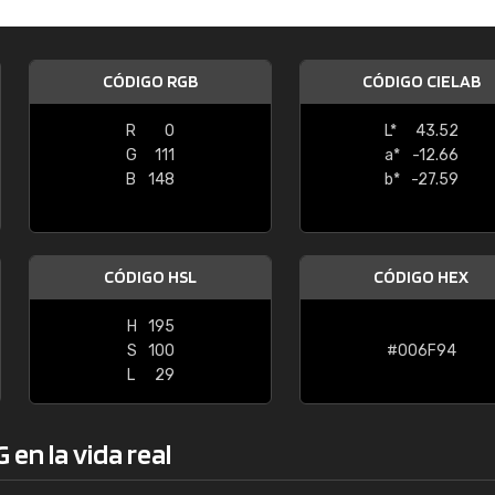
Enrique
"Buen servicio. No obstante No es fá
CÓDIGO RGB
CÓDIGO CIELAB
encontrar/comprar lo que se busca"
R
0
L*
43.52
G
111
a*
-12.66
B
148
b*
-27.59
CÓDIGO HSL
CÓDIGO HEX
H
195
S
100
#006F94
L
29
en la vida real