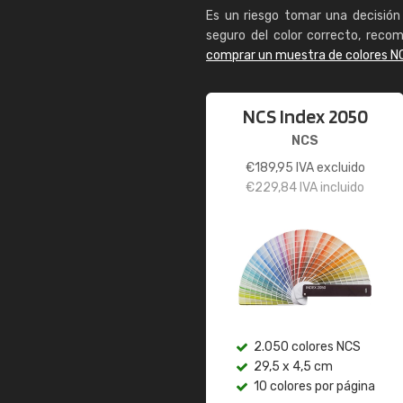
Es un riesgo tomar una decisión 
seguro del color correcto, reco
comprar un muestra de colores N
NCS Index 2050
NCS
€
189,95
IVA excluido
€
229,84
IVA incluido
2.050 colores NCS
29,5 x 4,5 cm
10 colores por página