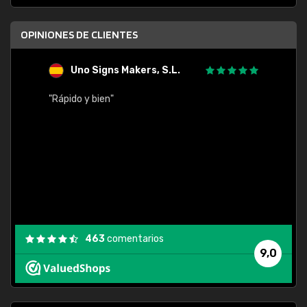
OPINIONES DE CLIENTES
Uno Signs Makers, S.L.
s
"Rápido y bien"
"Buen 
consu
463
comentarios
9,0