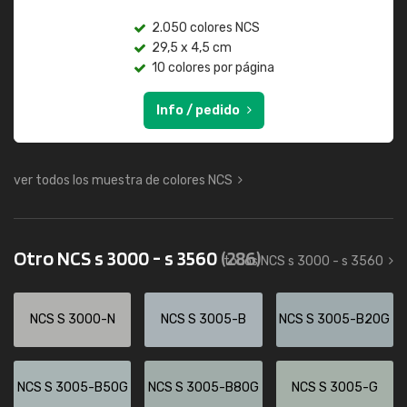
2.050 colores NCS
29,5 x 4,5 cm
10 colores por página
Info / pedido
ver todos los muestra de colores NCS
Otro NCS s 3000 - s 3560
(286)
todos NCS s 3000 - s 3560
NCS S 3000-N
NCS S 3005-B
NCS S 3005-B20G
NCS S 3005-B50G
NCS S 3005-B80G
NCS S 3005-G