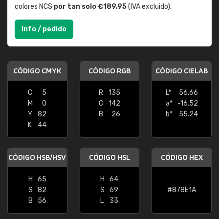
colores NCS
por tan solo €189,95
(IVA excluido).
Info / pedido
CÓDIGO CMYK
CÓDIGO RGB
CÓDIGO CIELAB
C
5
R
135
L*
56.66
M
0
G
142
a*
-16.52
Y
82
B
26
b*
55.24
K
44
CÓDIGO HSB/HSV
CÓDIGO HSL
CÓDIGO HEX
H
65
H
64
S
82
S
69
#878E1A
B
56
L
33