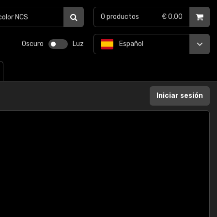
0
productos
€ 0,00
Oscuro
Luz
Español
Iniciar sesión