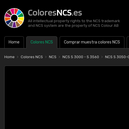
Colores
NCS
.es
All intellectual property rights to the NCS trademark
and NCS system are the property of NCS Colour AB
Home
Colores NCS
Comprar muestra colores NCS
Home
Colores NCS
NCS
NCS S 3000 - S 3560
NCS S 3050-