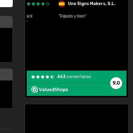
Uno Signs Makers, S.L.
cil
"Rápido y bien"
"
c
463
comentarios
9,0