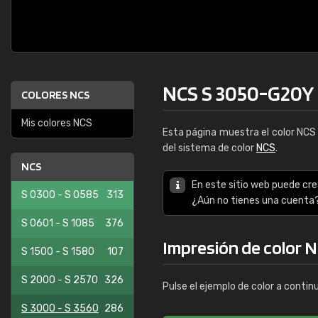
NCS S 3050-G20Y
COLORES NCS
Mis colores NCS
Esta página muestra el color NC
del sistema de color
NCS
.
NCS
En este sitio web puede cre
S 0300 - S 0585
313
¿Aún no tienes una cuenta
S 0601 - S 1085
376
Impresión de color 
S 1500 - S 1580
107
S 2000 - S 2570
326
Pulse el ejemplo de color a contin
S 3000 - S 3560
286