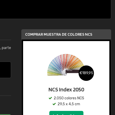
COMPRAR MUESTRA DE COLORES NCS
0
, parte
€189,95
NCS Index 2050
2.050 colores NCS
29,5 x 4,5 cm