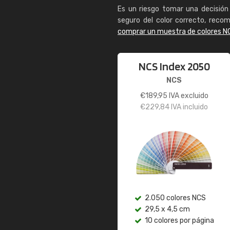
Es un riesgo tomar una decisión 
seguro del color correcto, reco
comprar un muestra de colores N
NCS Index 2050
NCS
€
189,95
IVA excluido
€
229,84
IVA incluido
2.050 colores NCS
29,5 x 4,5 cm
10 colores por página