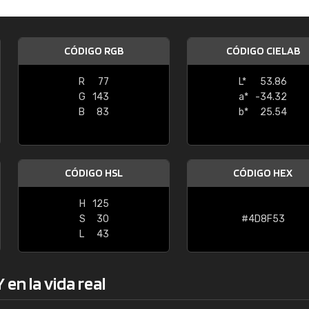
Enrique
"Buen servicio. No obstante No es fá
CÓDIGO RGB
CÓDIGO CIELAB
encontrar/comprar lo que se busca"
R
77
L*
53.86
G
143
a*
-34.32
B
83
b*
25.54
CÓDIGO HSL
CÓDIGO HEX
H
125
S
30
#4D8F53
L
43
en la vida real