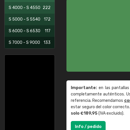
S 4000 - S 4550
222
S 5000 - S 5540
172
S 6000 - S 6530
117
S 7000 - S 9000
133
Importante:
en las pantallas
completamente auténticos. Use
referencia. Recomendamos
co
estar seguro del color correct
solo €189,95
(IVA excluido).
Info / pedido