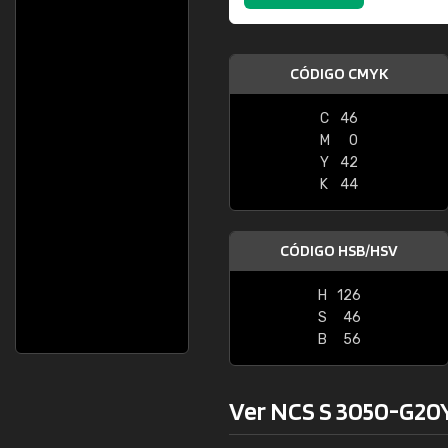
CÓDIGO CMYK
C
46
M
0
Y
42
K
44
CÓDIGO HSB/HSV
H
126
S
46
B
56
Ver NCS S 3050-G20Y 