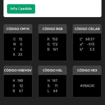
Info / pedido
CÓDIGO CMYK
CÓDIGO RGB
CÓDIGO CIELAB
C
12
R
152
L*
68.57
M
0
G
172
a*
-9.13
Y
6
B
161
b*
3.3
K
33
CÓDIGO HSB/HSV
CÓDIGO HSL
CÓDIGO HEX
H
148
H
147
S
12
S
11
#98ACA1
B
67
L
64