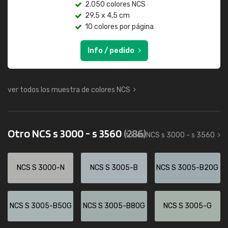
2.050 colores NCS
29,5 x 4,5 cm
10 colores por página
Info / pedido
ver todos los muestra de colores NCS
Otro NCS s 3000 - s 3560
(286)
todos NCS s 3000 - s 3560
NCS S 3000-N
NCS S 3005-B
NCS S 3005-B20G
NCS S 3005-B50G
NCS S 3005-B80G
NCS S 3005-G