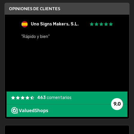
OPINIONES DE CLIENTES
Uno Signs Makers, S.L.
s
"Rápido y bien"
"Buen 
consu
463
comentarios
9,0