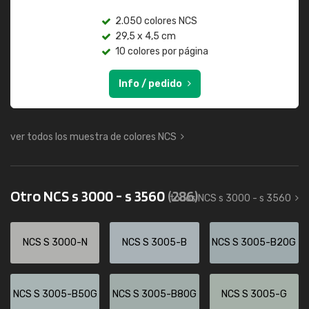
2.050 colores NCS
29,5 x 4,5 cm
10 colores por página
Info / pedido
ver todos los muestra de colores NCS
Otro NCS s 3000 - s 3560
(286)
todos NCS s 3000 - s 3560
NCS S 3000-N
NCS S 3005-B
NCS S 3005-B20G
NCS S 3005-B50G
NCS S 3005-B80G
NCS S 3005-G