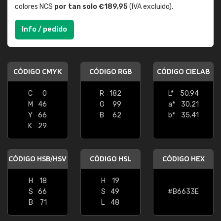
colores NCS
por tan solo €189,95
(IVA excluido).
Info / pedido
CÓDIGO CMYK
CÓDIGO RGB
CÓDIGO CIELAB
C
0
R
182
L*
50.94
M
46
G
99
a*
30.21
Y
66
B
62
b*
35.41
K
29
CÓDIGO HSB/HSV
CÓDIGO HSL
CÓDIGO HEX
H
18
H
19
S
66
S
49
#B6633E
B
71
L
48