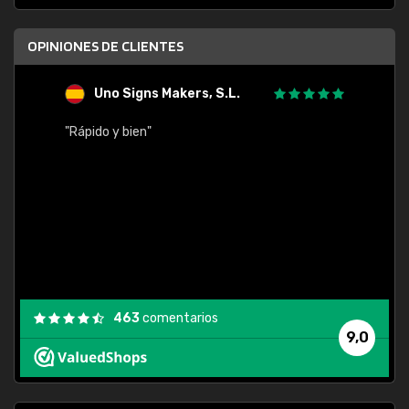
OPINIONES DE CLIENTES
Uno Signs Makers, S.L.
s
"Rápido y bien"
"Buen 
consu
463
comentarios
9,0