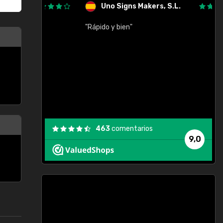
Uno Signs Makers, S.L.
cil
"Rápido y bien"
"
c
463
comentarios
9,0