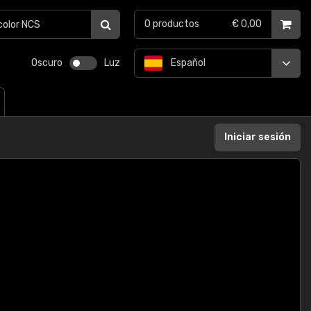
0
productos
€ 0,00
Oscuro
Luz
Español
Iniciar sesión