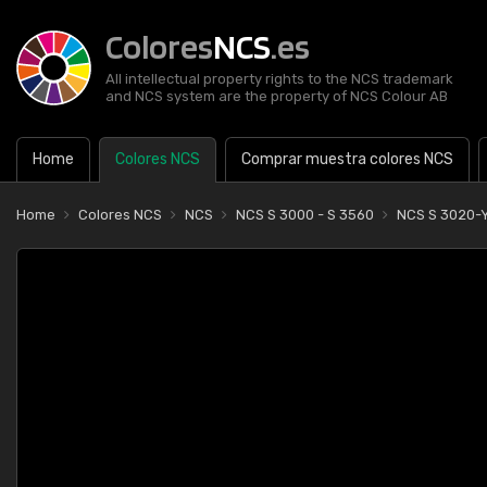
Colores
NCS
.es
All intellectual property rights to the NCS trademark
and NCS system are the property of NCS Colour AB
Home
Colores NCS
Comprar muestra colores NCS
Home
Colores NCS
NCS
NCS S 3000 - S 3560
NCS S 3020-