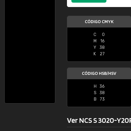
CÓDIGO CMYK
C
0
M
16
Y
38
K
27
CÓDIGO HSB/HSV
H
36
S
38
B
73
Ver NCS S 3020-Y20R 