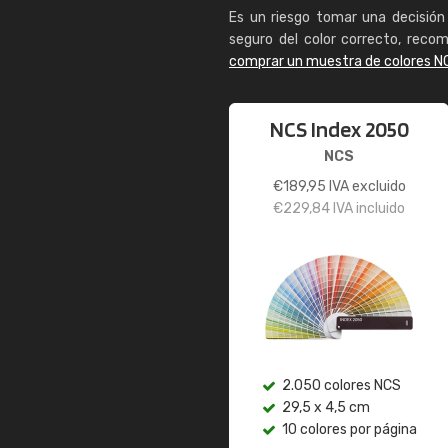
Es un riesgo tomar una decisión 
seguro del color correcto, reco
comprar un muestra de colores N
NCS Index 2050
NCS
€
189,95
IVA excluido
€
229,84
IVA incluido
2.050 colores NCS
29,5 x 4,5 cm
10 colores por página