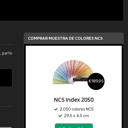
COMPRAR MUESTRA DE COLORES NCS
0
, parte
€189,95
NCS Index 2050
2.050 colores NCS
29,5 x 4,5 cm