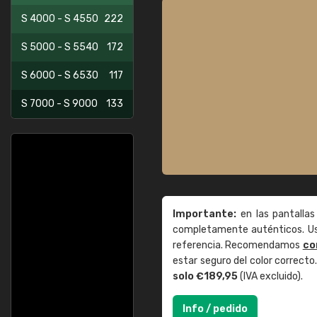
S 4000 - S 4550
222
S 5000 - S 5540
172
S 6000 - S 6530
117
S 7000 - S 9000
133
Importante:
en las pantallas
completamente auténticos. Use
referencia. Recomendamos
co
estar seguro del color correct
solo €189,95
(IVA excluido).
Info / pedido