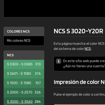
NCS S 3020-Y20R
COLORES NCS
Mis colores NCS
Esta página muestra el color NC
del sistema de color
NCS
.
NCS
En este sitio web puede cre
S 0300 - S 0585
313
¿Aún no tienes una cuenta
S 0601 - S 1085
376
Impresión de color 
S 1500 - S 1580
107
S 2000 - S 2570
326
Pulse el ejemplo de color a contin
S 3000 - S 3560
286