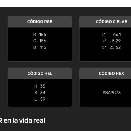
Enrique
"Buen servicio. No obstante No es fá
CÓDIGO RGB
CÓDIGO CIELAB
encontrar/comprar lo que se busca"
R
186
L*
66.1
G
156
a*
5.29
B
115
b*
25.62
CÓDIGO HSL
CÓDIGO HEX
H
35
S
34
#BA9C73
L
59
en la vida real