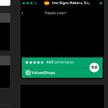
Uno Signs Makers, S.L.
cil
"Rápido y bien"
"
c
463
comentarios
9,0