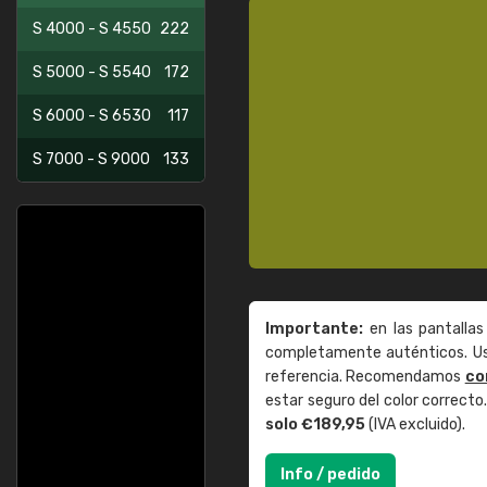
S 4000 - S 4550
222
S 5000 - S 5540
172
S 6000 - S 6530
117
S 7000 - S 9000
133
Importante:
en las pantallas
completamente auténticos. Use
referencia. Recomendamos
co
estar seguro del color correct
solo €189,95
(IVA excluido).
Info / pedido