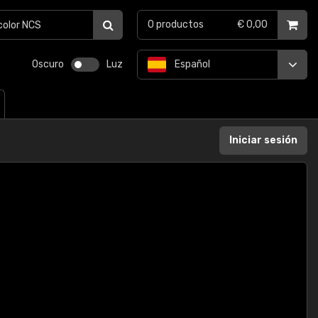
0
productos
€ 0,00
Oscuro
Luz
Español
Iniciar sesión