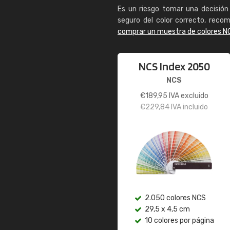
Es un riesgo tomar una decisión 
seguro del color correcto, reco
comprar un muestra de colores N
NCS Index 2050
NCS
€
189,95
IVA excluido
€
229,84
IVA incluido
2.050 colores NCS
29,5 x 4,5 cm
10 colores por página