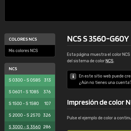
NCS S 3560-G60Y
COLORES NCS
Mis colores NCS
Esta página muestra el color NC
del sistema de color
NCS
.
NCS
En este sitio web puede cre
S 0300 - S 0585
313
¿Aún no tienes una cuenta
S 0601 - S 1085
376
Impresión de color 
S 1500 - S 1580
107
S 2000 - S 2570
326
Pulse el ejemplo de color a contin
S 3000 - S 3560
286