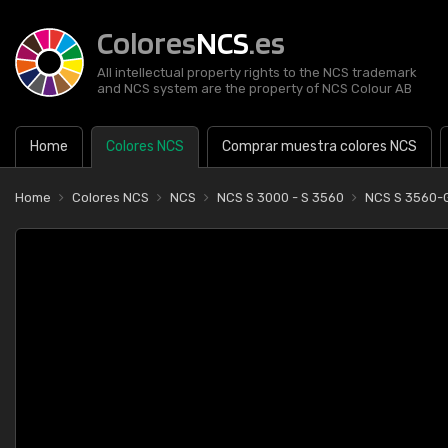
Colores
NCS
.es
All intellectual property rights to the NCS trademark
and NCS system are the property of NCS Colour AB
Home
Colores NCS
Comprar muestra colores NCS
Home
Colores NCS
NCS
NCS S 3000 - S 3560
NCS S 3560-