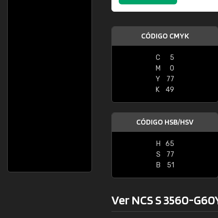
CÓDIGO CMYK
C
5
M
0
Y
77
K
49
CÓDIGO HSB/HSV
H
65
S
77
B
51
Ver NCS S 3560-G60Y 