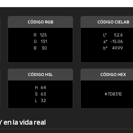
Enrique
"Buen servicio. No obstante No es fá
CÓDIGO RGB
CÓDIGO CIELAB
encontrar/comprar lo que se busca"
R
125
L*
52.6
G
131
a*
-15.06
B
30
b*
49.99
CÓDIGO HSL
CÓDIGO HEX
H
64
S
63
#7D831E
L
32
en la vida real