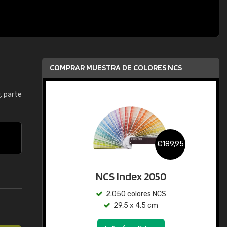
COMPRAR MUESTRA DE COLORES NCS
0
, parte
€189,95
NCS Index 2050
2.050 colores NCS
29,5 x 4,5 cm