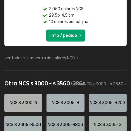
2.050 colores NCS
29,5 x 4,5 cm
10 colores por página
Info / pedido
ver todos los muestra de colores NCS
Otro NCS s 3000 - s 3560
(286)
todos NCS s 3000 - s 3560
NCS S 3000-N
NCS S 3005-B
NCS S 3005-B20G
NCS S 3005-B50G
NCS S 3005-B80G
NCS S 3005-G