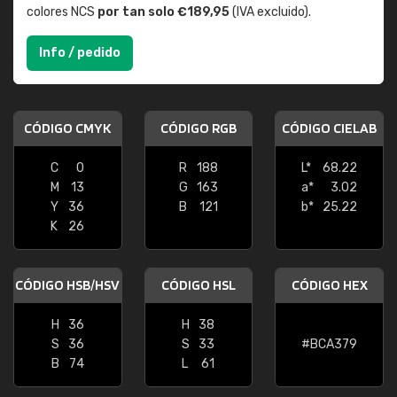
colores NCS
por tan solo €189,95
(IVA excluido).
Info / pedido
CÓDIGO CMYK
CÓDIGO RGB
CÓDIGO CIELAB
C
0
R
188
L*
68.22
M
13
G
163
a*
3.02
Y
36
B
121
b*
25.22
K
26
CÓDIGO HSB/HSV
CÓDIGO HSL
CÓDIGO HEX
H
36
H
38
S
36
S
33
#BCA379
B
74
L
61