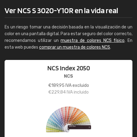
Ver NCS S 3020-Y10R en la vida real
Es un riesgo tomar una decisión basada en la visualización de un
color en una pantalla digital. Para estar seguro del color correcto,
recomendamos utilizar un
muestra de colores NCS físico
. En
esta web puedes
comprar un muestra de colores NCS
.
NCS Index 2050
NCS
€
189,95
IVA excluido
€
229,84
IVA incluido