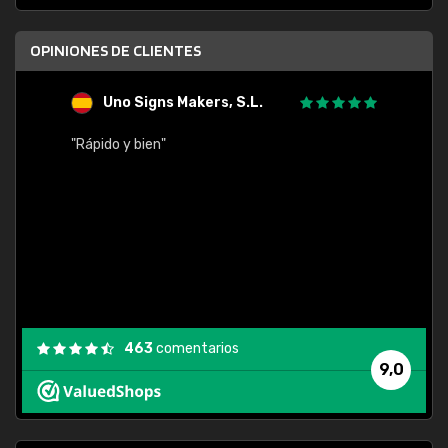
OPINIONES DE CLIENTES
Uno Signs Makers, S.L.
s
"Rápido y bien"
"Buen 
consu
463
comentarios
9,0