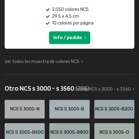
2.050 colores NCS
29,5 x 4,5 cm
10 colores por página
Info / pedido
ver todos los muestra de colores NCS
Otro NCS s 3000 - s 3560
(286)
todos NCS s 3000 - s 3560
NCS S 3000-N
NCS S 3005-B
NCS S 3005-B20G
NCS S 3005-B50G
NCS S 3005-B80G
NCS S 3005-G