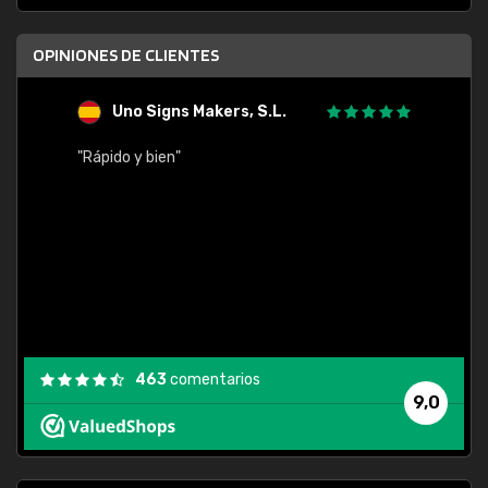
OPINIONES DE CLIENTES
Uno Signs Makers, S.L.
s
"Rápido y bien"
"Buen 
consu
463
comentarios
9,0