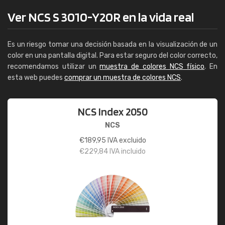
Ver NCS S 3010-Y20R en la vida real
Es un riesgo tomar una decisión basada en la visualización de un
color en una pantalla digital. Para estar seguro del color correcto,
recomendamos utilizar un
muestra de colores NCS físico
. En
esta web puedes
comprar un muestra de colores NCS
.
NCS Index 2050
NCS
€
189,95
IVA excluido
€
229,84
IVA incluido