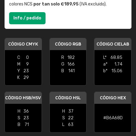
colores NCS
por tan solo €189,95
(IVA excluido).
Info / pedido
CÓDIGO CMYK
CÓDIGO RGB
CÓDIGO CIELAB
C
0
R
182
L*
68.85
M
9
G
166
a*
1.74
Y
23
B
141
b*
15.06
K
29
CÓDIGO HSB/HSV
CÓDIGO HSL
CÓDIGO HEX
H
36
H
37
S
23
S
22
#B6A68D
B
71
L
63