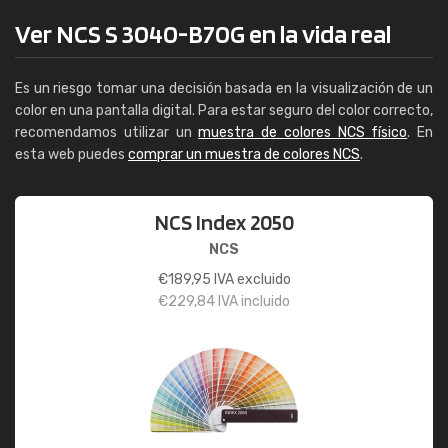
Ver NCS S 3040-B70G en la vida real
Es un riesgo tomar una decisión basada en la visualización de un
color en una pantalla digital. Para estar seguro del color correcto,
recomendamos utilizar un
muestra de colores NCS físico
. En
esta web puedes
comprar un muestra de colores NCS
.
NCS Index 2050
NCS
€
189,95
IVA excluido
€
229,84
IVA incluido