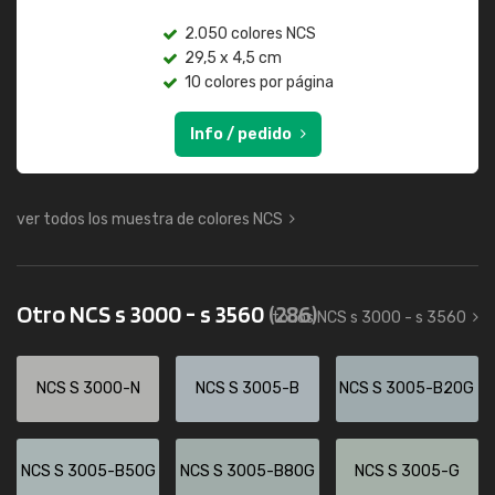
2.050 colores NCS
29,5 x 4,5 cm
10 colores por página
Info / pedido
ver todos los muestra de colores NCS
Otro NCS s 3000 - s 3560
(286)
todos NCS s 3000 - s 3560
NCS S 3000-N
NCS S 3005-B
NCS S 3005-B20G
NCS S 3005-B50G
NCS S 3005-B80G
NCS S 3005-G