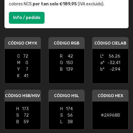
colores NCS
por tan solo €189,95
(IVA excluido).
Info / pedido
CÓDIGO CMYK
CÓDIGO RGB
CÓDIGO CIELAB
C
72
R
42
L*
56.26
M
0
G
150
a*
-32.41
Y
7
B
139
b*
-2.94
K
41
CÓDIGO HSB/HSV
CÓDIGO HSL
CÓDIGO HEX
H
173
H
174
S
72
S
56
#2A968B
B
59
L
38