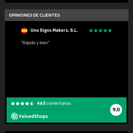
OPINIONES DE CLIENTES
Uno Signs Makers, S.L.
s
"Rápido y bien"
"Buen 
consu
463
comentarios
9,0