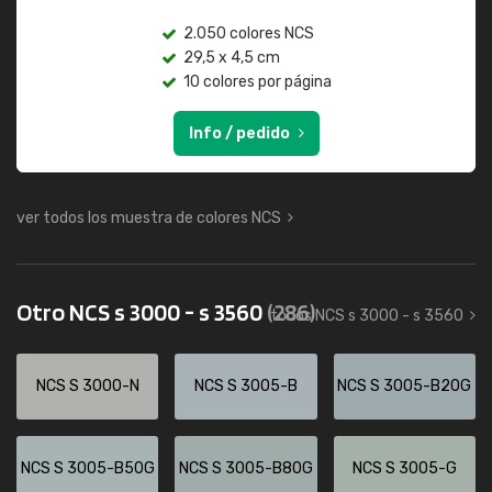
2.050 colores NCS
29,5 x 4,5 cm
10 colores por página
Info / pedido
ver todos los muestra de colores NCS
Otro NCS s 3000 - s 3560
(286)
todos NCS s 3000 - s 3560
NCS S 3000-N
NCS S 3005-B
NCS S 3005-B20G
NCS S 3005-B50G
NCS S 3005-B80G
NCS S 3005-G