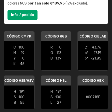
colores NCS
por tan solo €189,95
(IVA excluido).
Info / pedido
CÓDIGO CMYK
CÓDIGO RGB
CÓDIGO CIELAB
C
100
R
0
L*
43.76
M
19
G
113
a*
-17.19
Y
0
B
139
b*
-21.85
K
45
CÓDIGO HSB/HSV
CÓDIGO HSL
CÓDIGO HEX
H
191
H
191
S
100
S
100
#00718B
B
55
L
27