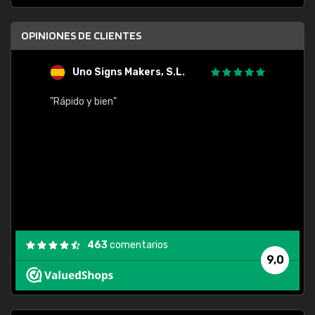
OPINIONES DE CLIENTES
Uno Signs Makers, S.L.
s
"Rápido y bien"
"Buen 
consu
463
comentarios
9,0