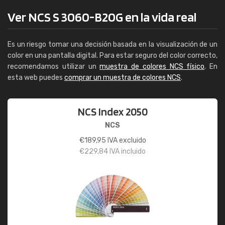
Ver NCS S 3060-B20G en la vida real
Es un riesgo tomar una decisión basada en la visualización de un
color en una pantalla digital. Para estar seguro del color correcto,
recomendamos utilizar un
muestra de colores NCS físico
. En
esta web puedes
comprar un muestra de colores NCS
.
NCS Index 2050
NCS
€
189,95
IVA excluido
€
229,84
IVA incluido