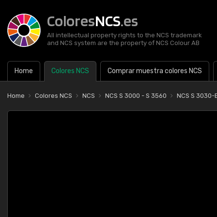
Colores
NCS
.es
All intellectual property rights to the NCS trademark
and NCS system are the property of NCS Colour AB
Home
Colores NCS
Comprar muestra colores NCS
Home
Colores NCS
NCS
NCS S 3000 - S 3560
NCS S 3030-