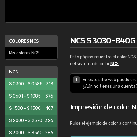
NCS S 3030-B40G
COLORES NCS
Mis colores NCS
Esta página muestra el color NC
del sistema de color
NCS
.
NCS
En este sitio web puede cre
S 0300 - S 0585
313
¿Aún no tienes una cuenta
S 0601 - S 1085
376
Impresión de color 
S 1500 - S 1580
107
S 2000 - S 2570
326
Pulse el ejemplo de color a contin
S 3000 - S 3560
286