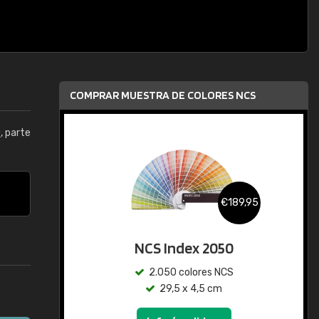
COMPRAR MUESTRA DE COLORES NCS
0
, parte
€189,95
NCS Index 2050
2.050 colores NCS
29,5 x 4,5 cm