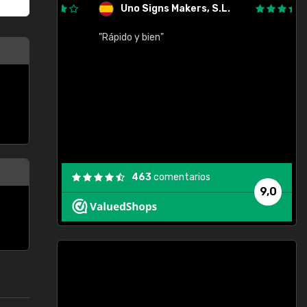
Uno Signs Makers, S.L.
cil
"Rápido y bien"
"
c
463
comentarios
9,0