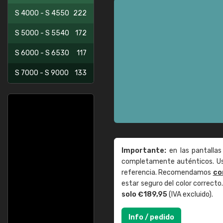
S 4000 - S 4550
222
S 5000 - S 5540
172
S 6000 - S 6530
117
S 7000 - S 9000
133
Importante:
en las pantallas
completamente auténticos. Use
referencia. Recomendamos
co
estar seguro del color correct
solo €189,95
(IVA excluido).
Info / pedido