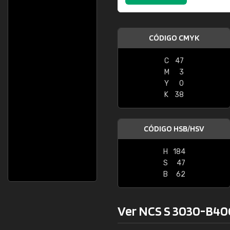
CÓDIGO CMYK
C
47
M
3
Y
0
K
38
CÓDIGO HSB/HSV
H
184
S
47
B
62
Ver NCS S 3030-B40G 