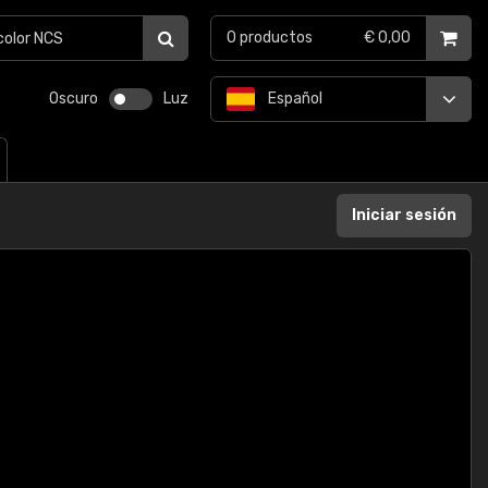
0
productos
€ 0,00
Oscuro
Luz
Español
Iniciar sesión