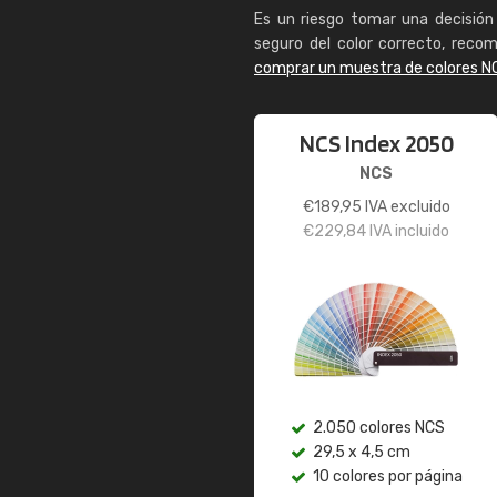
Es un riesgo tomar una decisión 
seguro del color correcto, reco
comprar un muestra de colores N
NCS Index 2050
NCS
€
189,95
IVA excluido
€
229,84
IVA incluido
2.050 colores NCS
29,5 x 4,5 cm
10 colores por página