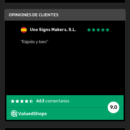
OPINIONES DE CLIENTES
Uno Signs Makers, S.L.
s
"Rápido y bien"
"Buen 
consu
463
comentarios
9,0