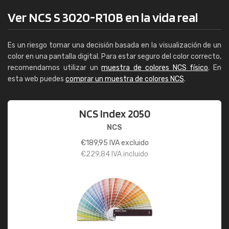
Ver NCS S 3020-R10B en la vida real
Es un riesgo tomar una decisión basada en la visualización de un
color en una pantalla digital. Para estar seguro del color correcto,
recomendamos utilizar un
muestra de colores NCS físico
. En
esta web puedes
comprar un muestra de colores NCS
.
NCS Index 2050
NCS
€
189,95
IVA excluido
€
229,84
IVA incluido