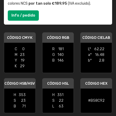
colores NCS
por tan solo €189,95
(IVA excluido).
Info / pedido
CÓDIGO CMYK
CÓDIGO RGB
CÓDIGO CIELAB
C
0
R
181
L*
62.22
M
23
G
140
a*
16.48
Y
19
B
146
b*
2.8
K
29
CÓDIGO HSB/HSV
CÓDIGO HSL
CÓDIGO HEX
H
353
H
351
S
23
S
22
#B58C92
B
71
L
63