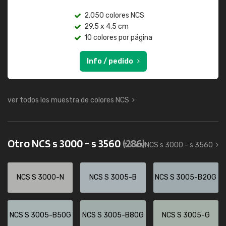
2.050 colores NCS
29,5 x 4,5 cm
10 colores por página
Info / pedido
ver todos los muestra de colores NCS
Otro NCS s 3000 - s 3560
(286)
todos NCS s 3000 - s 3560
NCS S 3000-N
NCS S 3005-B
NCS S 3005-B20G
NCS S 3005-B50G
NCS S 3005-B80G
NCS S 3005-G