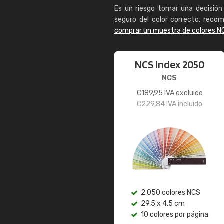
Es un riesgo tomar una decisión 
seguro del color correcto, reco
comprar un muestra de colores N
NCS Index 2050
NCS
€
189,95
IVA excluido
€
229,84
IVA incluido
2.050 colores NCS
29,5 x 4,5 cm
10 colores por página