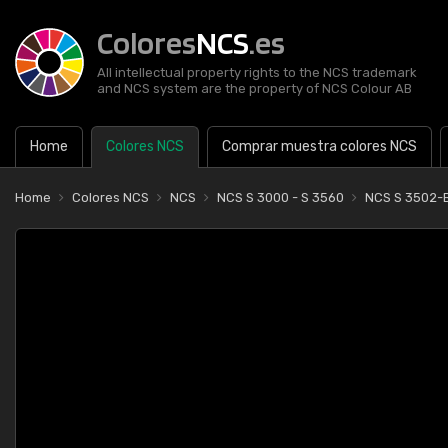
Colores
NCS
.es
All intellectual property rights to the NCS trademark
and NCS system are the property of NCS Colour AB
Home
Colores NCS
Comprar muestra colores NCS
Home
Colores NCS
NCS
NCS S 3000 - S 3560
NCS S 3502-