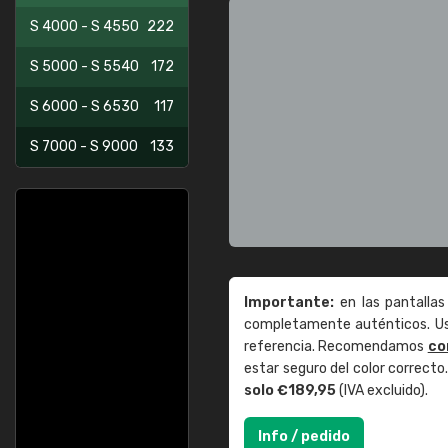
S 4000 - S 4550
222
S 5000 - S 5540
172
S 6000 - S 6530
117
S 7000 - S 9000
133
Importante:
en las pantallas
completamente auténticos. Use
referencia. Recomendamos
co
estar seguro del color correct
solo €189,95
(IVA excluido).
Info / pedido