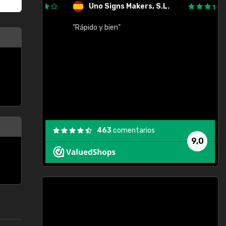
Uno Signs Makers, S.L.
cil
"Rápido y bien"
"
c
463
comentarios
9,0