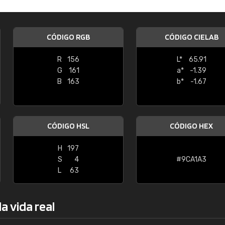
Enrique
"Buen servicio. No obstante No es fá
CÓDIGO RGB
CÓDIGO CIELAB
encontrar/comprar lo que se busca"
R
156
L*
65.91
G
161
a*
-1.39
B
163
b*
-1.67
CÓDIGO HSL
CÓDIGO HEX
H
197
S
4
#9CA1A3
L
63
a vida real