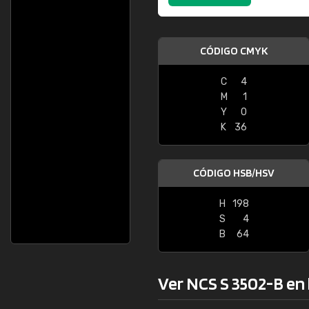
CÓDIGO CMYK
C
4
M
1
Y
0
K
36
CÓDIGO HSB/HSV
H
198
S
4
B
64
Ver NCS S 3502-B en l