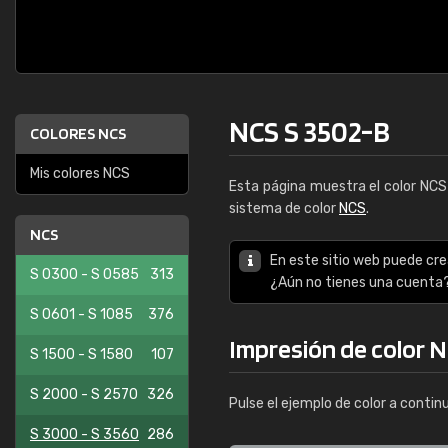
NCS S 3502-B
COLORES NCS
Mis colores NCS
Esta página muestra el color NC
sistema de color
NCS
.
NCS
En este sitio web puede cre
S 0300 - S 0585
313
¿Aún no tienes una cuenta
S 0601 - S 1085
376
Impresión de color 
S 1500 - S 1580
107
S 2000 - S 2570
326
Pulse el ejemplo de color a contin
S 3000 - S 3560
286