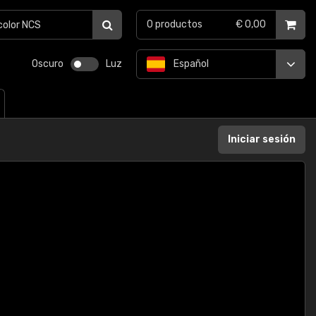
0
productos
€ 0,00
Oscuro
Luz
Español
Iniciar sesión