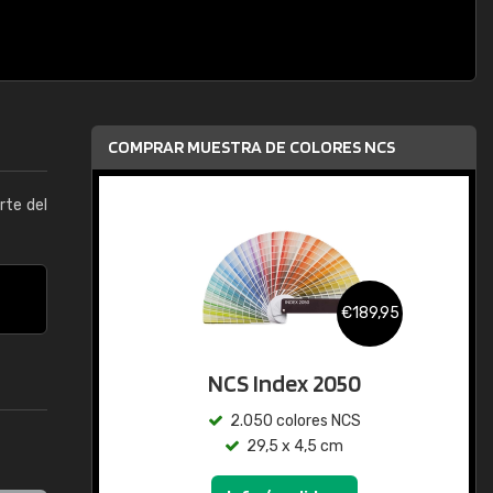
COMPRAR MUESTRA DE COLORES NCS
arte del
€189,95
NCS Index 2050
2.050 colores NCS
29,5 x 4,5 cm